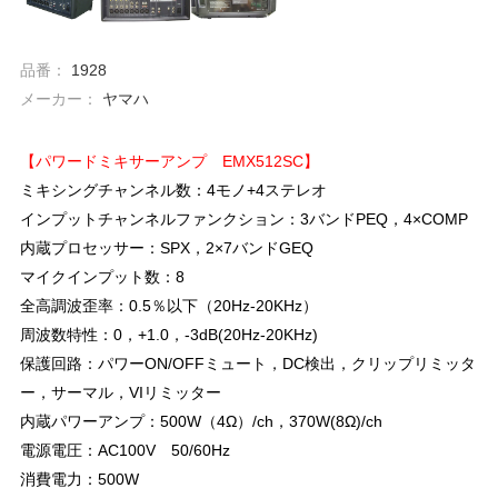
品番：
1928
メーカー：
ヤマハ
【パワードミキサーアンプ EMX512SC】
ミキシングチャンネル数：4モノ+4ステレオ
インプットチャンネルファンクション：3バンドPEQ，4×COMP
内蔵プロセッサー：SPX，2×7バンドGEQ
マイクインプット数：8
全高調波歪率：0.5％以下（20Hz-20KHz）
周波数特性：0，+1.0，-3dB(20Hz-20KHz)
保護回路：パワーON/OFFミュート，DC検出，クリップリミッタ
ー，サーマル，VIリミッター
内蔵パワーアンプ：500W（4Ω）/ch，370W(8Ω)/ch
電源電圧：AC100V 50/60Hz
消費電力：500W