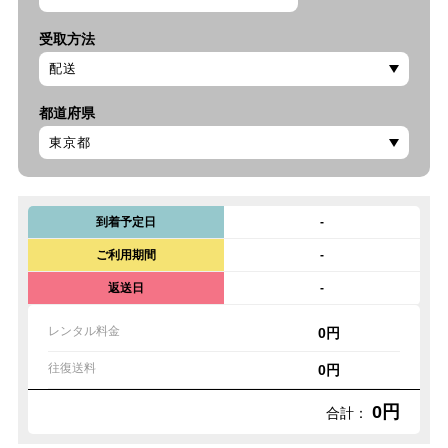
受取方法
都道府県
到着予定日
-
ご利用期間
-
返送日
-
レンタル料金
0円
往復送料
0円
0円
合計：