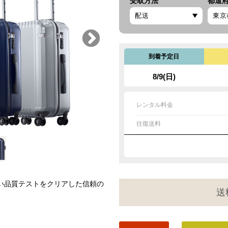
受取方法
都道
到着予定日
8/9(日)
レンタル料金
往復送料
厳しい品質テストをクリアした信頼の
送