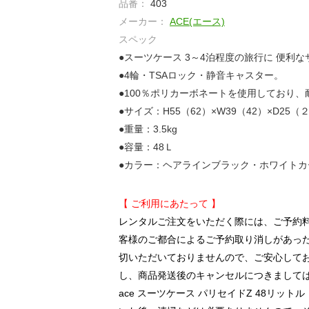
品番：
403
メーカー：
ACE(エース)
スペック
●スーツケース 3～4泊程度の旅行に 便利な
●4輪・TSAロック・静音キャスター。
●100％ポリカーボネートを使用しており
●サイズ：H55（62）×W39（42）×D25（２
●重量：3.5kg
●容量：48Ｌ
●カラー：ヘアラインブラック・ホワイトカ
【 ご利用にあたって 】
レンタルご注文をいただく際には、ご予約
客様のご都合によるご予約取り消しがあっ
切いただいておりませんので、ご安心して
し、商品発送後のキャンセルにつきまして
ace スーツケース パリセイドZ 48リッ