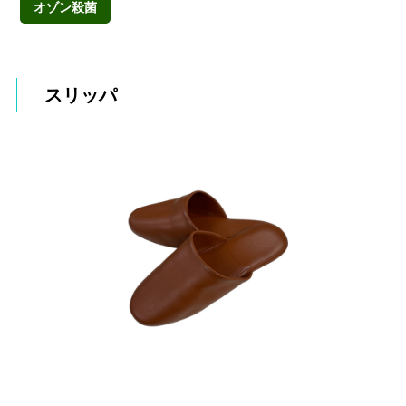
オゾン殺菌
スリッパ