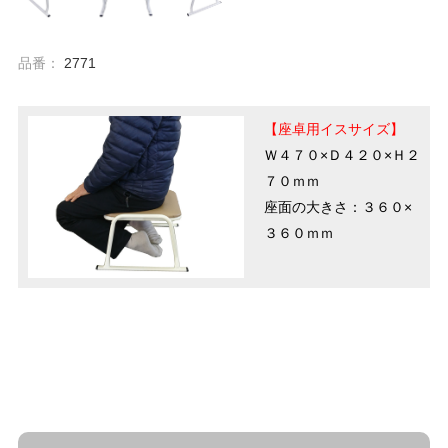
品番：
2771
【座卓用イスサイズ】
Ｗ４７０×Ｄ４２０×Ｈ２
７０ｍｍ
座面の大きさ：３６０×
３６０ｍｍ