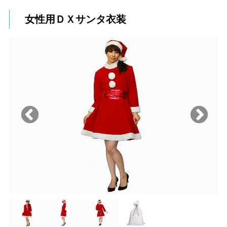
女性用ＤＸサンタ衣装