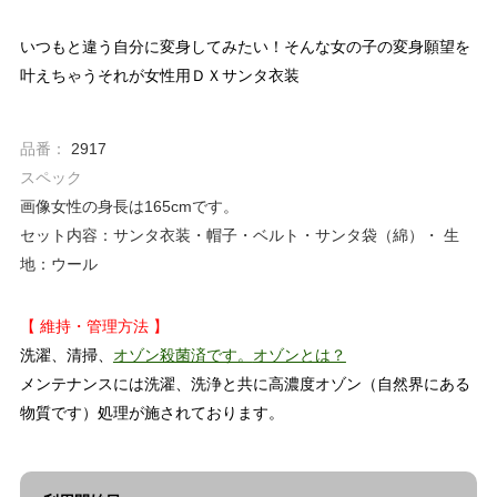
いつもと違う自分に変身してみたい！そんな女の子の変身願望を
叶えちゃうそれが女性用ＤＸサンタ衣装
品番：
2917
スペック
画像女性の身長は165cmです。
セット内容：サンタ衣装・帽子・ベルト・サンタ袋（綿）・ 生
地：ウール
【 維持・管理方法 】
洗濯、清掃、
オゾン殺菌済です。
オゾンとは？
メンテナンスには洗濯、洗浄と共に高濃度オゾン（自然界にある
物質です）処理が施されております。