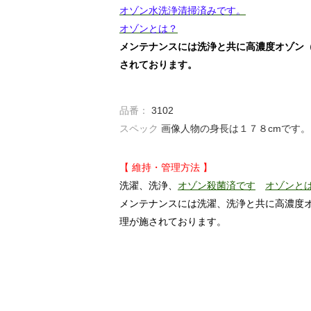
オゾン水洗浄清掃済みです。
オゾンとは？
メンテナンスには洗浄と共に高濃度オゾン
されております。
品番：
3102
スペック
画像人物の身長は１７８cmです。
【 維持・管理方法 】
洗濯、洗浄、
オゾン殺菌済です
オゾンと
メンテナンスには洗濯、洗浄と共に高濃度
理が施されております。