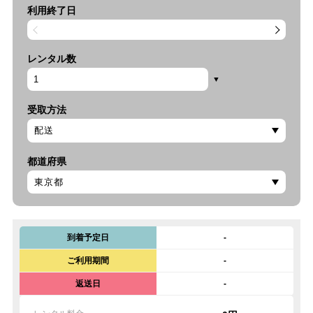
利用終了日
レンタル数
受取方法
都道府県
到着予定日
-
ご利用期間
-
返送日
-