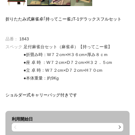
折りたたみ式麻雀卓｢持ってこー雀｣T-1デラックスフルセット
品番：
1843
スペック
足付麻雀台セット（麻雀卓）【持ってこー雀】
●折畳み時：W７２cm×H３６cm×厚み８ｃm
●座 卓 時 ：W７２cm×D７２cm×H３２．５cm
●立 卓 時：W７２cm×D７２cm×H７０cm
●本体重量：約9Kg
ショルダー式キャリーバッグ付きです
利用開始日