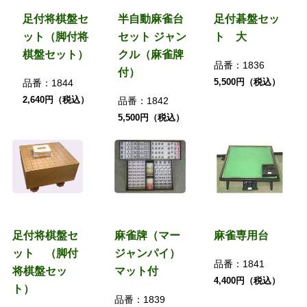
足付将棋盤セ
半自動麻雀台
足付碁盤セッ
ット（脚付将
セット ジャン
ト 大
棋盤セット）
クル（麻雀牌
品番：
1836
付）
5,500円（税込）
品番：
1844
2,640円（税込）
品番：
1842
5,500円（税込）
足付将棋盤セ
麻雀牌（マー
麻雀専用台
ット （脚付
ジャンパイ）
品番：
1841
将棋盤セッ
マット付
4,400円（税込）
ト）
品番：
1839