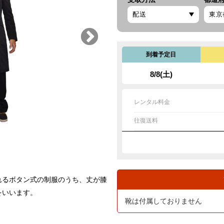
到着予定日
8/8(土)
レンタル料金
往復送料
れるボタン式の制服のうち、丈が膝
をいいます。
靴は付属しておりません