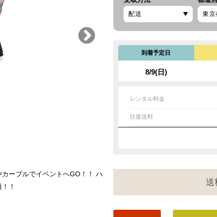
到着予定日
8/9(日)
レンタル料金
往復送料
カープルでイベントへGO！！ ハ
送
適！！