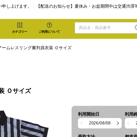
い申し上げます。 【配送のお知らせ】夏休み・お盆期間中は交通渋滞
カテゴリー
ご利用について
アームレスリング審判員衣装 Ｏサイズ
装 Ｏサイズ
利用開始日
利用
2026/08/08
受取方法
都道