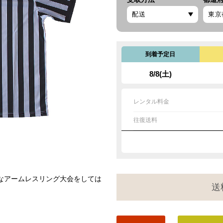
到着予定日
8/8(土)
レンタル料金
往復送料
なアームレスリング大会をしては
送