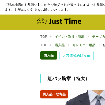
【熊本地震のお見舞い】このたび被災された皆さまに心よりお見舞
ます。お早めのご注文をお願いいたします。
TOP
イベント遊具・演出
テープ
TOP
購入品
セレモニー用品
購入品
バラ直径約14ｃｍ
紅バラ胸章（特大）
購入品・取寄品