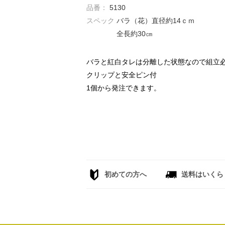
品番：
5130
スペック
バラ（花）直径約14ｃｍ
全長約30㎝
バラと紅白タレは分離した状態なので組立
クリップと安全ピン付
1個から発注できます。
初めての方へ
送料はいくら