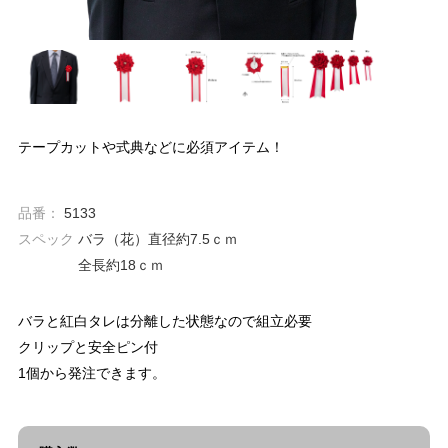
テープカットや式典などに必須アイテム！
品番：
5133
スペック
バラ（花）直径約7.5ｃｍ
全長約18ｃｍ
バラと紅白タレは分離した状態なので組立必要
クリップと安全ピン付
1個から発注できます。