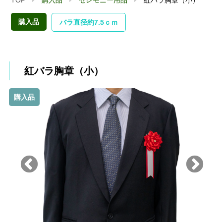
購入品
バラ直径約7.5ｃｍ
紅バラ胸章（小）
購入品