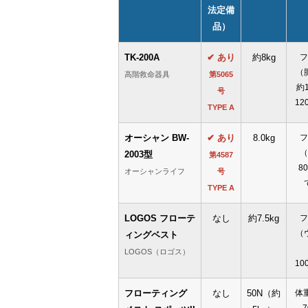
法定備
品）
TK-200A
✔ あり
約8kg
フ
（
高階救命器具
第5065
約
号
12
TYPE A
オーシャン BW-
✔ あり
8.0kg
フ
（
2003型
第4587
8
オーシャンライフ
号
TYPE A
LOGOS フローテ
なし
約7.5kg
フ
（
ィングベスト
LOGOS（ロゴス）
10
フローティング
なし
50N（約
体