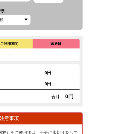
府県
ご利用期間
返送日
-
-
0円
0円
0円
合計：
注意事項
胴衣）をご使用後は、十分に水切りをして