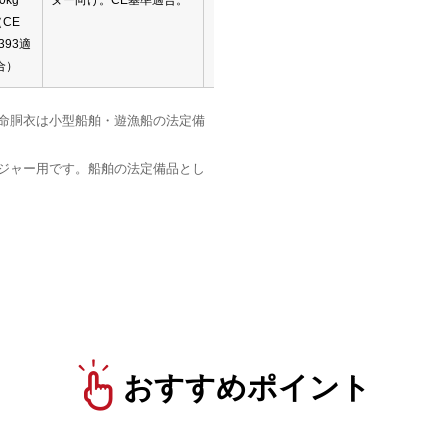
0kg
ヌー向け。CE基準適合。
細・
（CE
予約
393適
合）
命胴衣は小型船舶・遊漁船の法定備
ジャー用です。船舶の法定備品とし
おすすめポイント