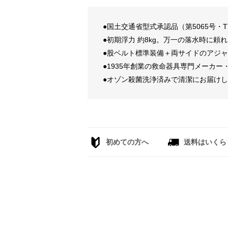
●国土交通省型式承認品（第5065号・
●初期浮力 約8kg。万一の落水時に
●股ベルト標準装備＋両サイドのアジ
●1935年創業の救命器具専門メーカ
●オゾン殺菌洗浄済みで清潔にお届け
初めての方へ
送料はいくら