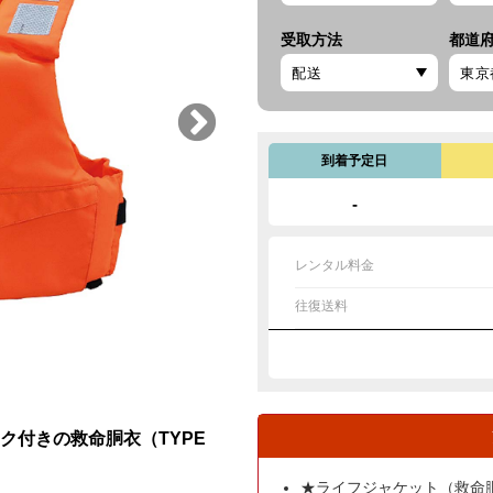
受取方法
都道
到着予定日
-
レンタル料金
往復送料
ク付きの救命胴衣（TYPE
★ライフジャケット（救命