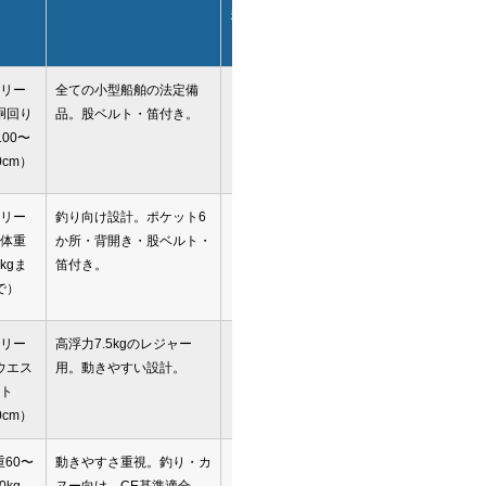
料別）
リー
全ての小型船舶の法定備
990円
詳
胴回り
品。股ベルト・笛付き。
細・
100〜
予約
0cm）
リー
釣り向け設計。ポケット6
990円
詳
体重
か所・背開き・股ベルト・
細・
0kgま
笛付き。
予約
で）
リー
高浮力7.5kgのレジャー
990円
詳
ウエス
用。動きやすい設計。
細・
ト
予約
0cm）
重60〜
動きやすさ重視。釣り・カ
990円
詳