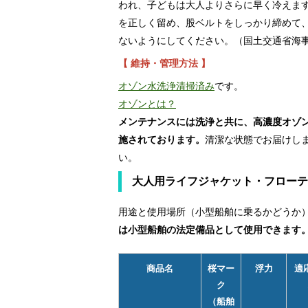
われ、子どもは大人よりさらに早く冷えま
を正しく留め、股ベルトをしっかり締めて
ないようにしてください。（国土交通省海
【 維持・管理方法 】
オゾン水洗浄清掃済み
です。
オゾンとは？
メンテナンスには洗浄と共に、高濃度オゾ
施されております。
清潔な状態でお届けし
い。
大人用ライフジャケット・フローテ
用途と使用場所（小型船舶に乗るかどうか
は小型船舶の法定備品として使用できます
商品名
桜マー
浮力
適
ク
（船舶