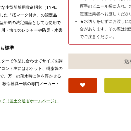
厚手のビニール袋に入れ、
な小型船舶用救命胴衣（TYPE
定運送業者へお渡しくださ
格した「桜マーク付き」の認定品
★水切りをせずにお渡しに
小型船舶の法定備品としても使用で
合があります。その際は指
、川・海でのレジャーや防災・水害
でご注意ください。
も標準
送
スターで体型に合わせてサイズを調
フロント左にはポケット、樹脂製の
gで、万一の落水時に体を浮かせる
来、救命器具一筋の専門メーカー・
いて（国土交通省ホームページ）