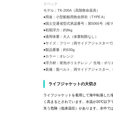
スペック
モデル：TK-200A（高階救命器具）
●用途：小型船舶用救命胴衣（TYPE A）
●国土交通省型式承認番号：第5065号（桜
●初期浮力：約8kg
●適用体重：大人（体重制限なし）
●サイズ：フリー（両サイドアジャスターで調
●製品重量：約530g
●カラー：オレンジ
●浮力材：発泡ポリエチレン ／ 生地：ポリ
●装備：股ベルト、両サイドアジャスター
ライフジャケットの大切さ
ライフジャケットを着用して海中転落した
く高まるとされています。水温が20℃以下
失う危険（低体温症）があります。水中で