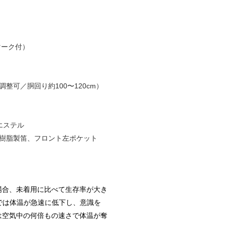
マーク付）
整可／胴回り約100〜120cm）
エステル
、樹脂製笛、フロント左ポケット
場合、未着用に比べて生存率が大き
では体温が急速に低下し、意識を
は空気中の何倍もの速さで体温が奪