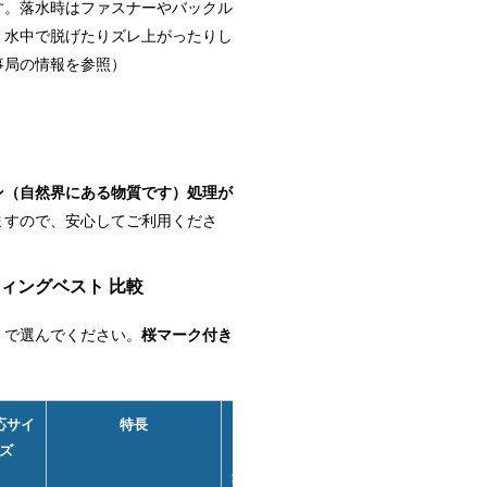
す。落水時はファスナーやバックル
、水中で脱げたりズレ上がったりし
事局の情報を参照）
ン（自然界にある物質です）処理が
ますので、安心してご利用くださ
ィングベスト 比較
）で選んでください。
桜マーク付き
。
応サイ
特長
料金
レン
ズ
（税
タル
込・送