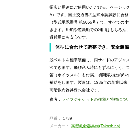
幅広い用途にご使用いただける、ベーシック
A）です。国土交通省の型式承認試験に合
（型式承認番号 第5065号）で、すべての
きます。船舶や遊漁船での利用はもちろん
避難用にも安心です。
体型に合わせて調整でき、安全装備
股ベルトを標準装備し、両サイドのアジャ
節できます。飛び込み時にもずれにくく、
笛（ホイッスル）も付属。初期浮力は約8k
補助をします。製造は、1935年の創業以
高階救命器具株式会社です。
参考：
ライフジャケットの種類と特徴につ
品番：
1739
メーカー：
高階救命器具㈱(Takashina)