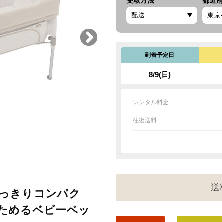
受取方法
都道
到着予定日
8/9(日)
レンタル料金
往復送料
送
っきりコンパク
ためるベビーベッ