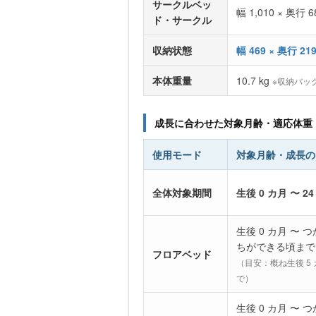
サークルベッ
幅 1,010 × 奥行 6
ド
・サークル
収納状態
幅 469 × 奥行 21
本体重量
10.7 kg
※収納バッ
成長に合わせた対象月齢・適応体重
使用モード
対象月齢・成長の
全体対象期間
生後 0 カ月 〜 2
生後 0 カ月 〜 
ちができる頃まで
フロアベッド
（目安：概ね生後 5
で）
生後 0 カ月 〜 