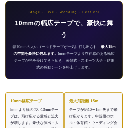
Stage · Live · Wedding · Festival
10mmの幅広テープで、豪快に舞
ＣＯ2ボンベ付、5mmゴールドテープセッ
ト
う
3,740円（税込）
幅10mmの太いゴールドテープが一気に打ち出され、
最大15m
の空間を豪快に包みます。
5mmテープより存在感のある幅広
テープが光を受けてきらめき、表彰式・スポーツ大会・結婚
式の感動シーンを格上げします。
ＣＯ2ボンベ付、5mmシルバーテープセッ
ト
3,740円（税込）
10mm幅広テープ
最大飛距離 15m
5mmより幅の広い10mmテー
テープが約10〜15m先まで飛
プは、飛び広がる量感と迫力
び広がります。中規模のホー
が増します。豪快な演出・大
ル・体育館・ウェディング会