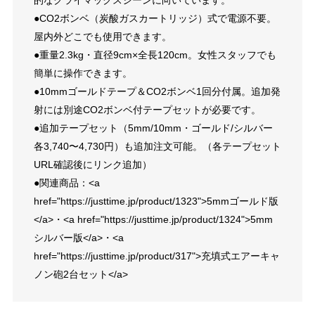
●CO2ボンベ（炭酸ガスカートリッジ）式で電源不要。
屋内外どこでも使用できます。
●重量2.3kg・直径9cm×全長120cm。女性スタッフでも
簡単に操作できます。
●10mmゴールドテープ＆CO2ボンベ1回分付属。追加発
射には別途CO2ボンベ付テープセットが必要です。
●追加テープセット（5mm/10mm・ゴールド/シルバー
各3,740〜4,730円）も追加注文可能。（各テープセット
URL確認後にリンク追加）
●関連商品：<a
href="https://justtime.jp/product/1323">5mmゴールド版
</a>・<a href="https://justtime.jp/product/1324">5mm
シルバー版</a>・<a
href="https://justtime.jp/product/317">充填式エアーキャ
ノン砲2台セット</a>