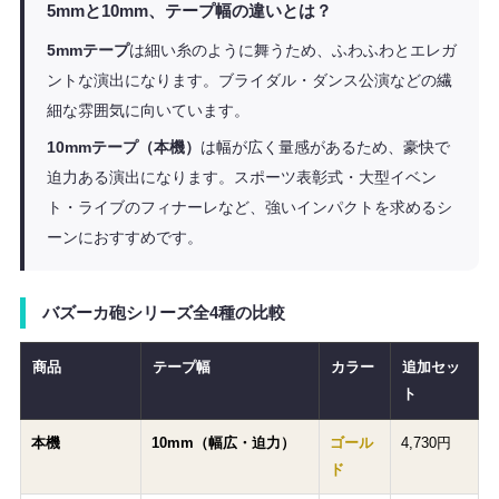
5mmと10mm、テープ幅の違いとは？
5mmテープ
は細い糸のように舞うため、ふわふわとエレガ
ントな演出になります。ブライダル・ダンス公演などの繊
細な雰囲気に向いています。
10mmテープ（本機）
は幅が広く量感があるため、豪快で
迫力ある演出になります。スポーツ表彰式・大型イベン
ト・ライブのフィナーレなど、強いインパクトを求めるシ
ーンにおすすめです。
バズーカ砲シリーズ全4種の比較
商品
テープ幅
カラー
追加セッ
ト
本機
10mm（幅広・迫力）
ゴール
4,730円
ド