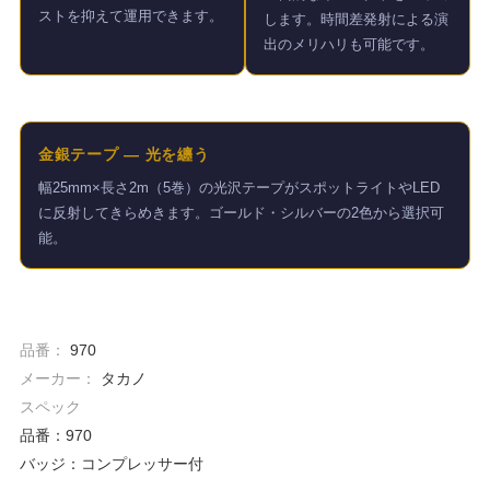
ストを抑えて運用できます。
します。時間差発射による演
出のメリハリも可能です。
金銀テープ — 光を纏う
幅25mm×長さ2m（5巻）の光沢テープがスポットライトやLED
に反射してきらめきます。ゴールド・シルバーの2色から選択可
能。
品番：
970
メーカー：
タカノ
スペック
品番：970
バッジ：コンプレッサー付