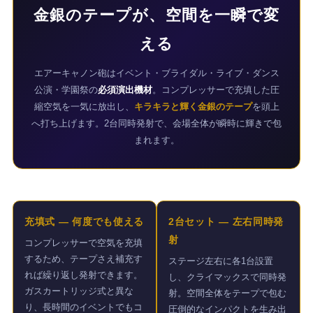
金銀のテープが、空間を一瞬で変
エアーキャノン砲用25ｍｍゴールドテー
プ 4本セット
える
1,100円（税込）
エアーキャノン砲はイベント・ブライダル・ライブ・ダンス
公演・学園祭の
必須演出機材
。コンプレッサーで充填した圧
縮空気を一気に放出し、
キラキラと輝く金銀のテープ
を頭上
へ打ち上げます。2台同時発射で、会場全体が瞬時に輝きで包
エアーキャノン砲用25ｍｍシルバーテー
まれます。
プ 4本
1,100円（税込）
充填式 — 何度でも使える
2台セット — 左右同時発
射
コンプレッサーで空気を充填
するため、テープさえ補充す
ステージ左右に各1台設置
れば繰り返し発射できます。
し、クライマックスで同時発
ガスカートリッジ式と異な
射。空間全体をテープで包む
り、長時間のイベントでもコ
圧倒的なインパクトを生み出