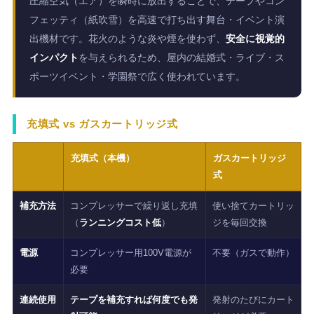
圧縮空気（エア）を瞬時に放出することで、テープやコン
フェッティ（紙吹雪）を高速で打ち出す舞台・イベント演
出機材です。花火のような炎や煙を使わず、
安全に視覚的
インパクト
を与えられるため、屋内の結婚式・ライブ・ス
ポーツイベント・学園祭で広く使われています。
充填式 vs ガスカートリッジ式
充填式（本機）
ガスカートリッジ
式
補充方法
コンプレッサーで繰り返し充填
使い捨てカートリッ
（
ランニングコスト低
）
ジを毎回交換
電源
コンプレッサー用100V電源が
不要（ガスで動作）
必要
連続使用
テープを補充すれば何度でも発
発射のたびにカート