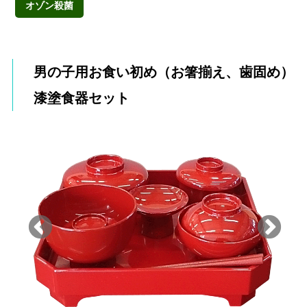
オゾン殺菌
男の子用お食い初め（お箸揃え、歯固め）
漆塗食器セット