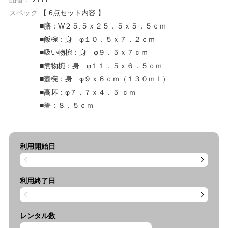
スペック
【 6点セット内容 】
■膳：W２５.５ｘ２５．５ｘ５．５ｃｍ
■飯椀：身 φ１０．５ｘ７．２ｃｍ
■吸い物椀：身 φ９．５ｘ７ｃｍ
■煮物椀：身 φ１１．５ｘ６．５ｃｍ
■壺椀：身 φ９ｘ６ｃｍ（１３０ｍｌ）
■高坏：φ７．７ｘ４．５ ｃｍ
■箸：８．５ｃｍ
利用開始日
利用終了日
レンタル数