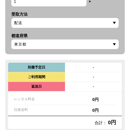
受取方法
都道府県
到着予定日
-
ご利用期間
-
返送日
-
レンタル料金
0円
往復送料
0円
0円
合計：