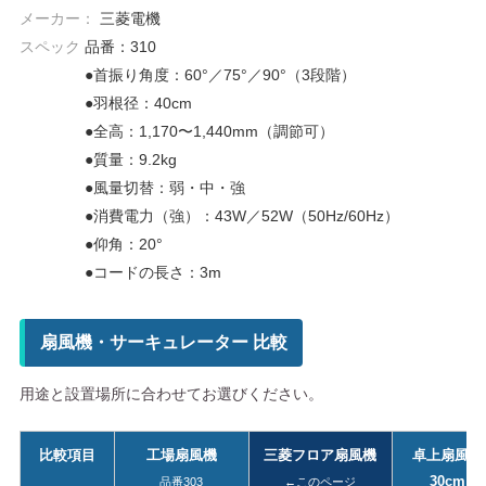
メーカー：
三菱電機
スペック
品番：310
●首振り角度：60°／75°／90°（3段階）
●羽根径：40cm
●全高：1,170〜1,440mm（調節可）
●質量：9.2kg
●風量切替：弱・中・強
●消費電力（強）：43W／52W（50Hz/60Hz）
●仰角：20°
●コードの長さ：3m
扇風機・サーキュレーター 比較
用途と設置場所に合わせてお選びください。
比較項目
工場扇風機
三菱フロア扇風機
卓上扇風機
30cm
品番303
←このページ