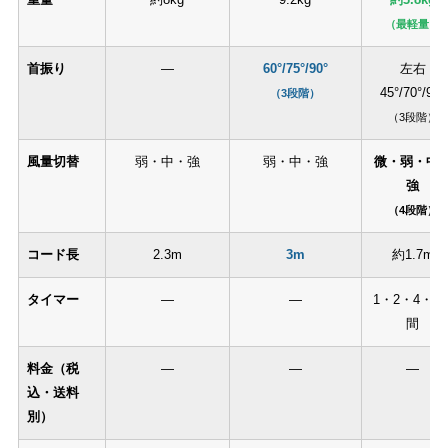
（最軽量）
首振り
—
60°/75°/90°
左右
45°/70°/90°
（3段階）
（3段階）
風量切替
弱・中・強
弱・中・強
微・弱・中
強
（4段階）
コード長
2.3m
3m
約1.7m
タイマー
—
—
1・2・4・6
間
料金（税
—
—
—
込・送料
別）