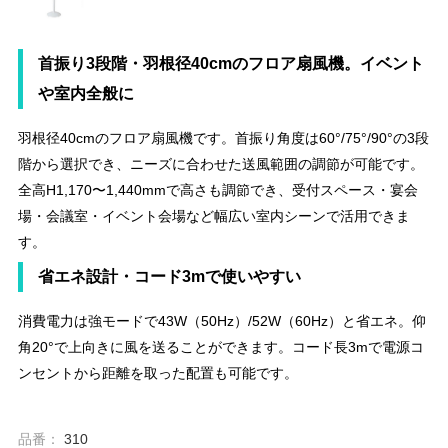
首振り3段階・羽根径40cmのフロア扇風機。イベント
や室内全般に
羽根径40cmのフロア扇風機です。首振り角度は60°/75°/90°の3段
階から選択でき、ニーズに合わせた送風範囲の調節が可能です。
全高H1,170〜1,440mmで高さも調節でき、受付スペース・宴会
場・会議室・イベント会場など幅広い室内シーンで活用できま
す。
省エネ設計・コード3mで使いやすい
消費電力は強モードで43W（50Hz）/52W（60Hz）と省エネ。仰
角20°で上向きに風を送ることができます。コード長3mで電源コ
ンセントから距離を取った配置も可能です。
品番：
310