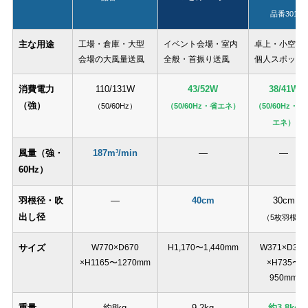
品番301
主な用途
工場・倉庫・大型
イベント会場・室内
卓上・小空間
会場の大風量送風
全般・首振り送風
個人スポット
消費電力
110/131W
43/52W
38/41W
（強）
（50/60Hz）
（50/60Hz・省エネ）
（50/60Hz・最
エネ）
風量（強・
187m³/min
—
—
60Hz）
羽根径・吹
—
40cm
30cm
出し径
（5枚羽根）
サイズ
W770×D670
H1,170〜1,440mm
W371×D360
×H1165〜1270mm
×H735〜
950mm
重量
約8kg
9.2kg
約3.8kg