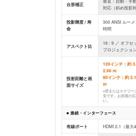
垂直：自動・手動
台形補正
対応（斜め投影
投影輝度 / 寿
300 ANSI ルー
命
時間
16 : 9 ／ オ
アスペクト比
プロジェクショ
120インチ：約 3
2.66 m
80インチ：約 2.1
投射距離と画
m
面サイズ
※壁またはスクリー
安です。お部屋の広
い。
■ 接続・インターフェース
有線ポート
HDMI 2.1（最