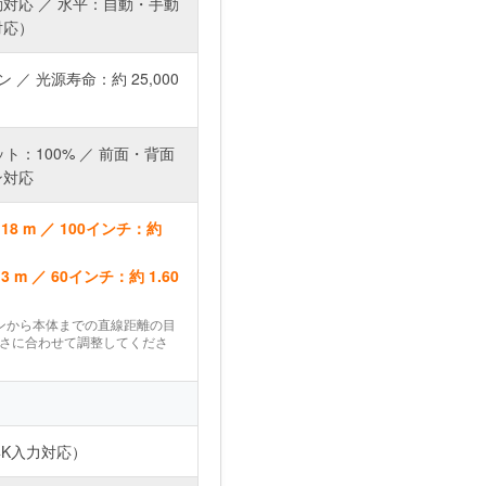
対応 ／ 水平：自動・手動
対応）
メン ／ 光源寿命：約 25,000
フセット：100% ／ 前面・背面
ン対応
.18 m ／ 100インチ：約
3 m ／ 60インチ：約 1.60
ンから本体までの直線距離の目
さに合わせて調整してくださ
大4K入力対応）