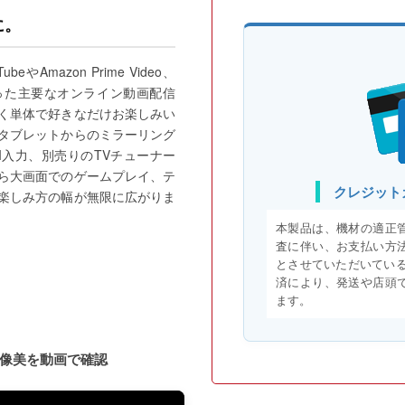
に。
Amazon Prime Video、
EXTといった主要なオンライン動画配信
く単体で好きなだけお楽しみい
タブレットからのミラーリング
I入力、別売りのTVチューナー
ら大画面でのゲームプレイ、テ
クレジット
楽しみ方の幅が無限に広がりま
本製品は、機材の適正
査に伴い、お支払い方
とさせていただいている
済により、発送や店頭
ます。
像美を動画で確認