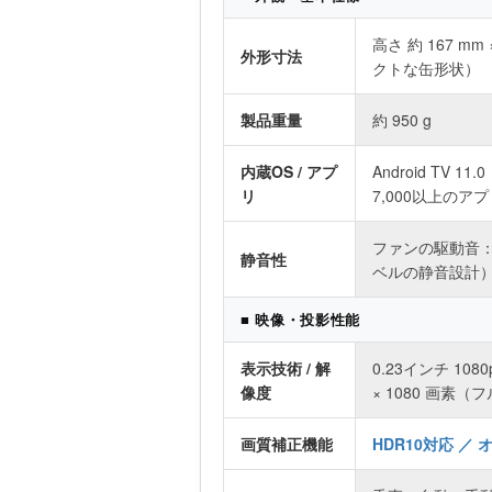
高さ 約 167 mm
外形寸法
クトな缶形状）
製品重量
約 950 g
内蔵OS / アプ
Android TV 11
リ
7,000以上のア
ファンの駆動音：
静音性
ベルの静音設計
■ 映像・投影性能
表示技術 / 解
0.23インチ 1080
像度
× 1080 画素（
画質補正機能
HDR10対応 ／