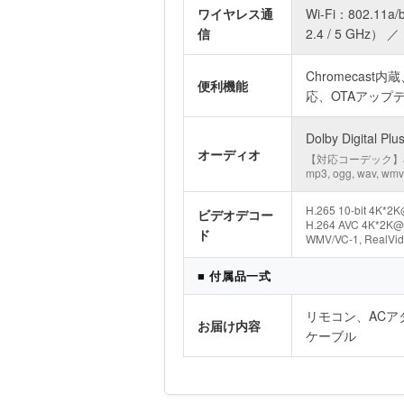
ワイヤレス通
Wi-Fi：802.11
信
2.4 / 5 GHz） ／ 
Chromecast
便利機能
応、OTAアップ
Dolby Digital
オーディオ
【対応コーデック】aac, ac
mp3, ogg, wav, wm
H.265 10-bit 4K*2
ビデオデコー
H.264 AVC 4K*2K@3
ド
WMV/VC-1, RealVid
■ 付属品一式
リモコン、ACアダプ
お届け内容
ケーブル