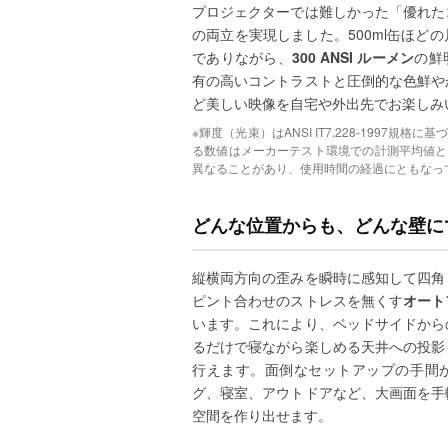
プロジェクターでは難しかった「優れた
の両立を実現しました。500ml缶ほど
でありながら、
300 ANSI ルーメン
の鮮
有の高いコントラストと圧倒的な色鮮や
ど美しい映像を自宅や外出先でお楽しみ
※輝度（光束）はANSI IT7.228-1997規
る数値はメーカーテスト環境での計測平均値と
異なることがあり、使用時間の経過にともなっ
どんな位置からも、どんな壁に
縦横両方向の歪みを瞬時に感知して四角
ピント合わせのストレスを無くす
オート
います。これにより、ベッドサイドから
るだけで寝ながら楽しめる天井への投影
行えます。面倒なセットアップの手間
グ、寝室、アウトドアなど、大画面を手
空間を作り出せます。