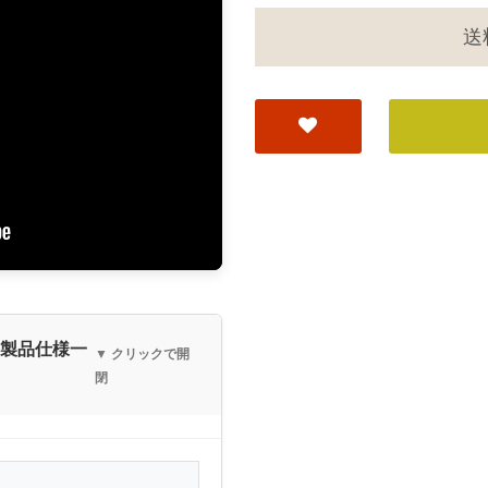
送
細製品仕様一
▼ クリックで開
閉