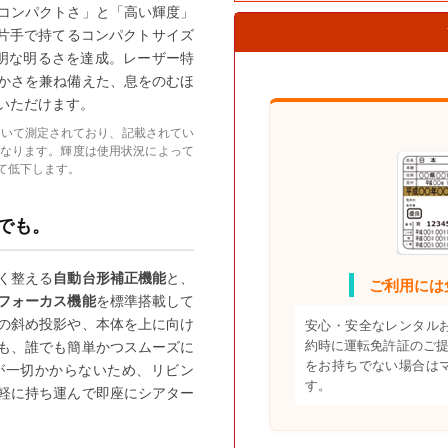
コンパクトさ」と「高い輝度」
の片手で持てるコンパクトサイズ
明な明るさを達成。レーザー特
かさを兼ね備えた、息をのむほ
いただけます。
格に基づいて測定されており、記載されてい
なります。輝度は使用状況によって
て低下します。
でも。
く整える
自動台形補正機能
と、
ご利用には
フォーカス機能
を標準搭載して
の斜め投影や、本体を上に向け
安心・安全なレンタル
約時に運転免許証のご提
も、誰でも簡単かつスムーズに
をお持ちでない場合は
が一切かからないため、リビン
す。
軽に持ち運んで即座にシアター