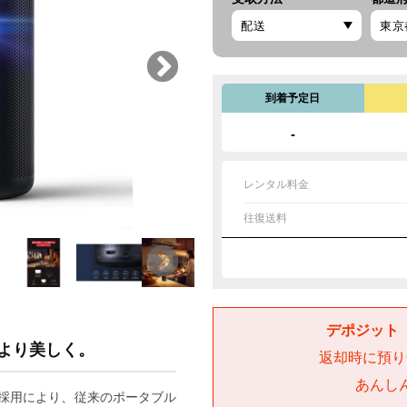
到着予定日
-
レンタル料金
往復送料
デポジット（
より美しく。
返却時に預り
あんし
採用により、従来のポータブル