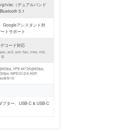
a/b/g/n/ac（デュアルバンド
Bluetooth 5.1
内蔵、Googleアシスタント対
デートサポート
 Plusデコード対応
3, amr, flac, m4a, mid,
v 等
K@60fps, VP9 4K*2K@60fps,
0fps, MPEG1/2/4 ASP,
eo8/9/10
ター、USB-C & USB-C