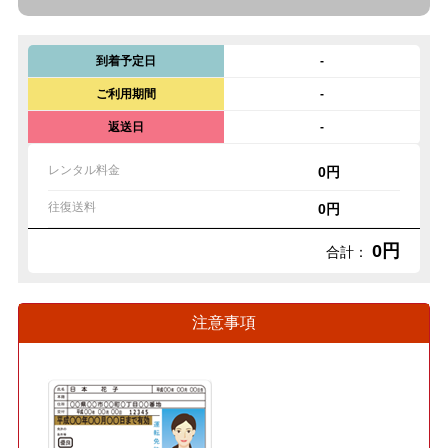
到着予定日
-
ご利用期間
-
返送日
-
レンタル料金
0円
往復送料
0円
0円
合計：
注意事項