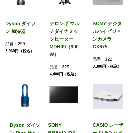
Dyson ダイソ
デロンギ マル
SONY デジタ
ン 加湿器
チダイナミッ
ルハイビジョ
クヒーター
ンカメラ
品番：
299
MDH09（900
CX675
3,960円（税込）
W）
品番：
122
3,300円（税込）
品番：
325
4,400円（税込）
Dyson ダイソ
SONY
CASIO レーザ
ン Pure Hot +
BRAVIA 43型
ー＆LED ハイ