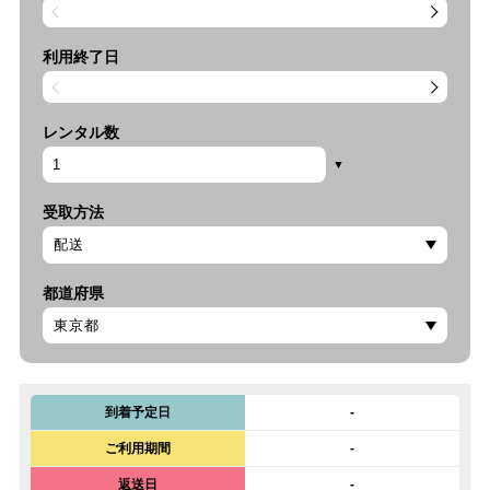
利用終了日
レンタル数
受取方法
都道府県
到着予定日
-
ご利用期間
-
返送日
-