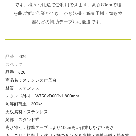
です。様々な用途でご利用できます。高さ80cmで腰
を曲げずに作業ができ、かき氷機・綿菓子機・焼き物
器などの補助テーブルに最適です。
品番：
626
スペック
品番：626
商品名：ステンレス作業台
材質：ステンレス
スタンド外寸：W750×D600×H800mm
均等耐荷重：200kg
天板素材：ステンレス
足部：スタンド式
高さ特性：標準テーブルより10cm高い作業しやすい高さ
カテゴリ：模擬店・縁日・餅つき > かき氷機・綿菓子機・焼き物