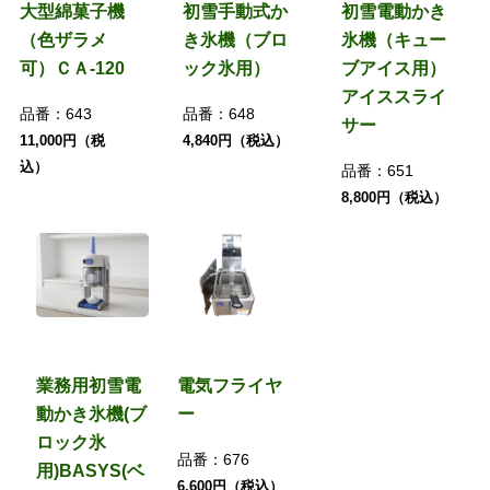
大型綿菓子機
初雪手動式か
初雪電動かき
（色ザラメ
き氷機（ブロ
氷機（キュー
可）ＣＡ-120
ック氷用）
ブアイス用）
アイススライ
品番：
643
品番：
648
サー
11,000円（税
4,840円（税込）
込）
品番：
651
8,800円（税込）
業務用初雪電
電気フライヤ
動かき氷機(ブ
ー
ロック氷
品番：
676
用)BASYS(ベ
6,600円（税込）