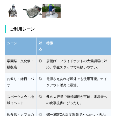
ご利用シーン
シーン
対
特徴
応
学園祭・文化祭・
◎
唐揚げ・フライドポテトの大量調理に対
模擬店
応。学生スタッフでも扱いやすい。
お祭り・縁日・バ
◎
電源さえあれば屋外でも使用可能。テイ
ザー
クアウト販売に最適。
スポーツ大会・地
◎
6Lの大容量で連続調理が可能。来場者へ
域イベント
の食事提供にぴったり。
飲食店・カフェの
◎
60〜200℃の温度調節でとんかつ・天ぷ