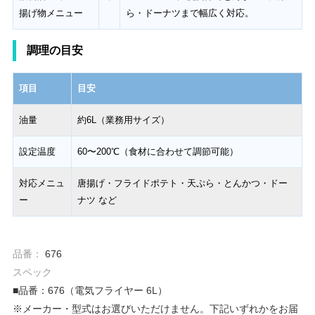
揚げ物メニュー
ら・ドーナツまで幅広く対応。
調理の目安
項目
目安
油量
約6L（業務用サイズ）
設定温度
60〜200℃（食材に合わせて調節可能）
対応メニュ
唐揚げ・フライドポテト・天ぷら・とんかつ・ドー
ー
ナツ など
品番：
676
スペック
■品番：676（電気フライヤー 6L）
※メーカー・型式はお選びいただけません。下記いずれかをお届