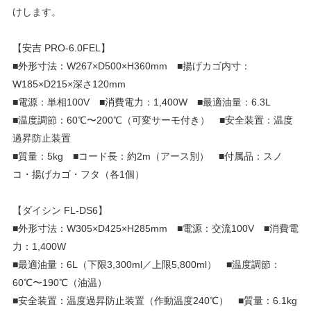
けします。
【安吉 PRO-6.0FEL】
■外形寸法：W267×D500×H360mm ■揚げカゴ内寸：
W185×D215×深さ120mm
■電源：単相100V ■消費電力：1,400W ■最適油量：6.3L
■温度調節：60℃〜200℃（可変サーモ付き） ■安全装置：温度
過昇防止装置
■質量：5kg ■コード長：約2m（アース別） ■付属品：スノ
コ・揚げカゴ・フタ（各1個）
【ダイシン FL-DS6】
■外形寸法：W305×D425×H285mm ■電源：交流100V ■消費電
力：1,400W
■最適油量：6L（下限3,300ml／上限5,800ml） ■温度調節：
60℃〜190℃（油温）
■安全装置：温度過昇防止装置（作動温度240℃） ■質量：6.1kg