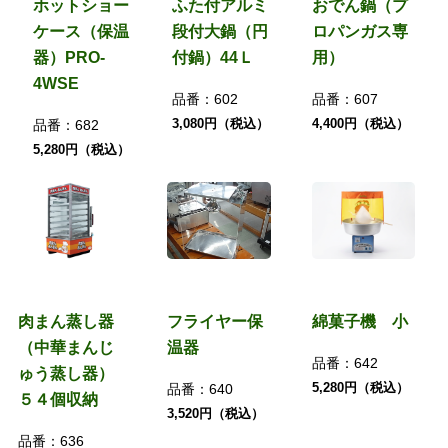
ホットショー
ふた付アルミ
おでん鍋（プ
ケース（保温
段付大鍋（円
ロパンガス専
器）PRO-
付鍋）44Ｌ
用）
4WSE
品番：
602
品番：
607
3,080円（税込）
4,400円（税込）
品番：
682
5,280円（税込）
肉まん蒸し器
フライヤー保
綿菓子機 小
（中華まんじ
温器
品番：
642
ゅう蒸し器）
5,280円（税込）
品番：
640
５４個収納
3,520円（税込）
品番：
636