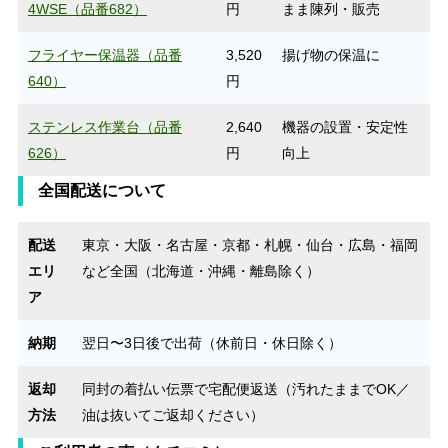
4WSE（品番682）
円
まま陳列・販売
フライヤー保温器（品番
3,520
揚げ物の保温に
640）
円
ステンレス作業台（品番
2,640
機器の設置・安定性
626）
円
向上
全国配送について
配送
東京・大阪・名古屋・京都・札幌・仙台・広島・福岡
エリ
など全国（北海道・沖縄・離島除く）
ア
納期
翌日〜3日後で出荷（休前日・休日除く）
返却
同封の着払い伝票で宅配便返送（汚れたままでOK／
方法
油は抜いてご返却ください）