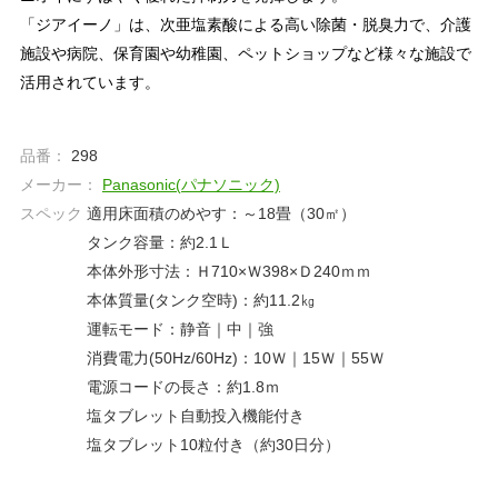
「ジアイーノ」は、次亜塩素酸による高い除菌・脱臭力で、介護
施設や病院、保育園や幼稚園、ペットショップなど様々な施設で
活用されています。
品番：
298
メーカー：
Panasonic(パナソニック)
スペック
適用床面積のめやす：～18畳（30㎡）
タンク容量：約2.1Ｌ
本体外形寸法：Ｈ710×Ｗ398×Ｄ240ｍｍ
本体質量(タンク空時)：約11.2㎏
運転モード：静音｜中｜強
消費電力(50Hz/60Hz)：10Ｗ｜15Ｗ｜55Ｗ
電源コードの長さ：約1.8ｍ
塩タブレット自動投入機能付き
塩タブレット10粒付き（約30日分）