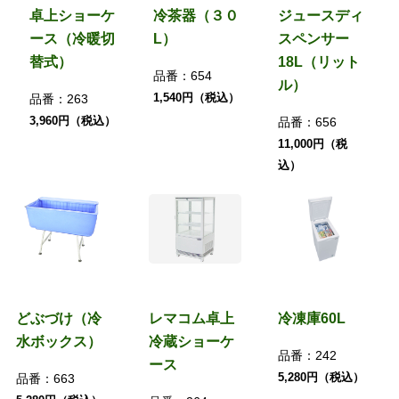
卓上ショーケ
冷茶器（３０
ジュースディ
ース（冷暖切
L）
スペンサー
替式）
18L（リット
品番：
654
ル）
1,540円（税込）
品番：
263
3,960円（税込）
品番：
656
11,000円（税
込）
どぶづけ（冷
レマコム卓上
冷凍庫60L
水ボックス）
冷蔵ショーケ
品番：
242
ース
5,280円（税込）
品番：
663