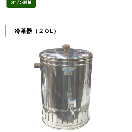
オゾン殺菌
冷茶器（２０L）