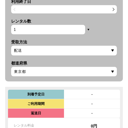
利用終了日
レンタル数
受取方法
都道府県
到着予定日
-
ご利用期間
-
返送日
-
レンタル料金
0円