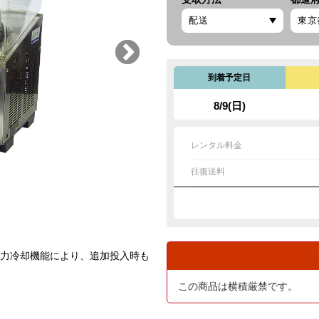
到着予定日
8/9(日)
レンタル料金
往復送料
強力冷却機能により、追加投入時も
この商品は横積厳禁です。