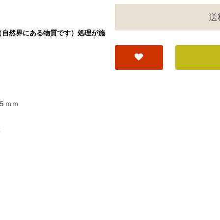
送
（自然界にある物質です）処理が施
５ｍｍ
z