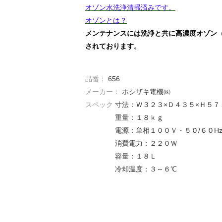
オゾン水洗浄清掃済みです。
オゾンとは？
メンテナンスには洗浄と共に高濃度オゾン
されております。
品番：
656
メーカー：
ホシザキ電機㈱
スペック
寸法：Ｗ３２３×Ｄ４３５×Ｈ５７
重量：１８ｋｇ
電源：単相１００Ｖ・５０/６０H
消費電力：２２０Ｗ
容量：１８Ｌ
冷却温度：３～６℃