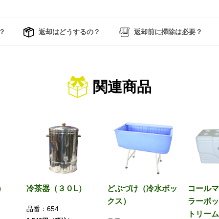
？
返却はどうするの？
返却前に掃除は必要？
関連商品
）
冷茶器（３０L）
どぶづけ（冷水ボッ
コールマ
クス）
ラーボッ
品番：
654
トリーム