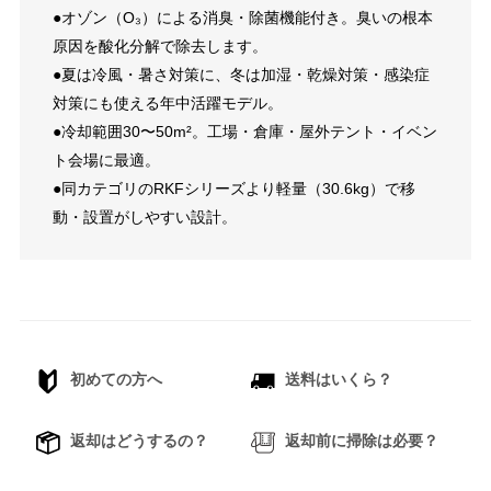
●オゾン（O₃）による消臭・除菌機能付き。臭いの根本
原因を酸化分解で除去します。
●夏は冷風・暑さ対策に、冬は加湿・乾燥対策・感染症
対策にも使える年中活躍モデル。
●冷却範囲30〜50m²。工場・倉庫・屋外テント・イベン
ト会場に最適。
●同カテゴリのRKFシリーズより軽量（30.6kg）で移
動・設置がしやすい設計。
初めての方へ
送料はいくら？
返却はどうするの？
返却前に掃除は必要？