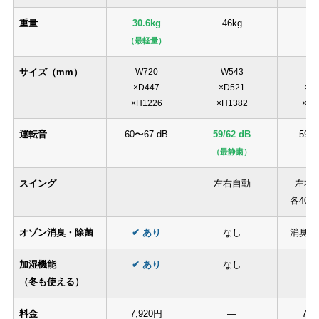
重量
30.6kg
46kg
51
（最軽量）
サイズ（mm）
W720
W543
W5
×D447
×D521
×D
×H1226
×H1382
×H1
運転音
60〜67 dB
59/62 dB
59/6
（最静粛）
スイング
—
左右自動
左右
各40
オゾン消臭・除菌
✔ あり
なし
消臭パ
加湿機能
✔ あり
なし
な
（冬も使える）
料金
7,920円
—
7,7