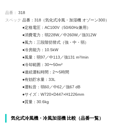
品番：
318
スペック
品番：318（気化式冷風・加湿機 オゾーン300）
●定格電圧：AC100V（50/60Hz兼用）
●消費電力：弱228W／中260W／強312W
●風力：三段階切替式（強・中・弱）
●冷房能力：10.5kW
●風量：弱97／中113／強131 m³/min
●冷却範囲：30〜50m²
●連続運転時間：2〜5時間
●有効貯水量：33L
●運転音：弱60／中62／強67 dB
●サイズ：W720×D447×H1226mm
●質量：30.6kg
気化式冷風機・冷風加湿機 比較（品番一覧）