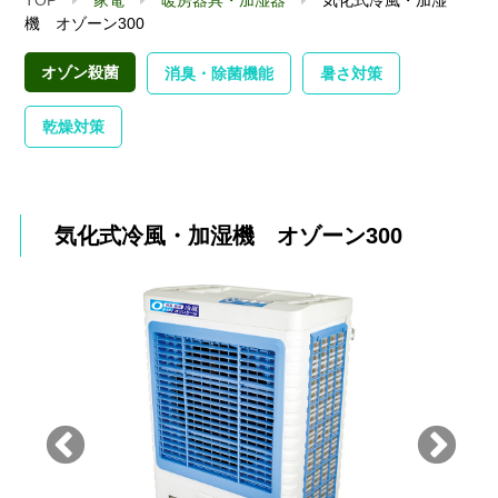
機 オゾーン300
オゾン殺菌
消臭・除菌機能
暑さ対策
乾燥対策
気化式冷風・加湿機 オゾーン300