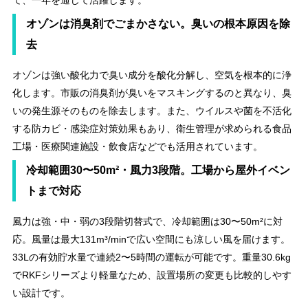
オゾンは消臭剤でごまかさない。臭いの根本原因を除
去
オゾンは強い酸化力で臭い成分を酸化分解し、空気を根本的に浄
化します。市販の消臭剤が臭いをマスキングするのと異なり、臭
いの発生源そのものを除去します。また、ウイルスや菌を不活化
する防カビ・感染症対策効果もあり、衛生管理が求められる食品
工場・医療関連施設・飲食店などでも活用されています。
冷却範囲30〜50m²・風力3段階。工場から屋外イベン
トまで対応
風力は強・中・弱の3段階切替式で、冷却範囲は30〜50m²に対
応。風量は最大131m³/minで広い空間にも涼しい風を届けます。
33Lの有効貯水量で連続2〜5時間の運転が可能です。重量30.6kg
でRKFシリーズより軽量なため、設置場所の変更も比較的しやす
い設計です。