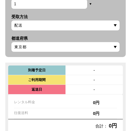
受取方法
都道府県
到着予定日
-
ご利用期間
-
返送日
-
レンタル料金
0円
往復送料
0円
0円
合計：