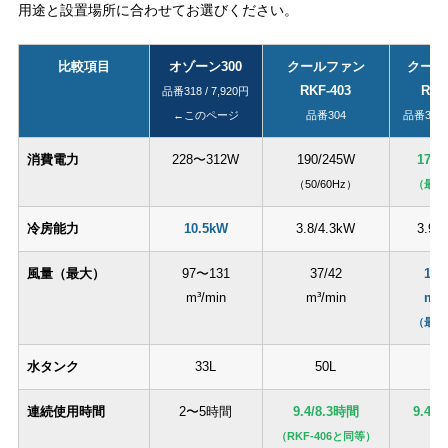
用途と設置場所に合わせてお選びください。
比較項目
オゾーン300
クールファン
クール
RKF-403
RKF
品番318 / 7,920円
←このページ
品番304
品番312 /
消費電力
228〜312W
190/245W
178/
（50/60Hz）
（最省
冷房能力
10.5kW
3.8/4.3kW
3.9/
風量（最大）
97〜131
37/42
105
m³/min
m³/min
m³/
（最大
水タンク
33L
50L
5
連続使用時間
2〜5時間
9.4/8.3時間
9.4/
（RKF-406と同等）