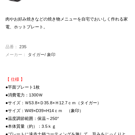
肉やお好み焼きなどの焼き物メニューを自宅でおいしく作れる家
電、ホットプレート。
品番：
235
メーカー：
タイガー/ 象印
【 仕様 】
●平面プレート1枚
●消費電力：1300Ｗ
●サイズ：Ｗ53.8×Ｄ35.8×Ｈ12.7ｃｍ（タイガー）
●サイズ：W49×D39×H14ｃｍ （象印）
●温度調節範囲：保温～250°
●本体質量（約）：3.5ｋｇ
●プレートに遠赤土鍋コーティングを施して、旨みをじっくりと