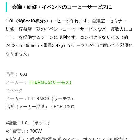
会議・研修・イベントのコーヒーサービスに
1.0Lで
約8〜10杯分
のコーヒーが作れます。会議室・セミナー・
研修・模擬店・朝のイベントコーヒーサービスなど、複数人にコ
ーヒーを提供するシーンに便利です。コンパクトなサイズ（約
24×24.5×36.5cm・重量3.4kg）でテーブルの上に置いても邪魔に
なりません。
品番：
681
メーカー：
THERMOS(サーモス)
スペック
メーカー：THERMOS（サーモス）
品番（メーカー品番）：ECH-1000
●容量：1.0L（ポット）
●消費電力：700W
●本体寸法：幅×奥行×高さ 約24×24.5（ポットハンドル部含む）