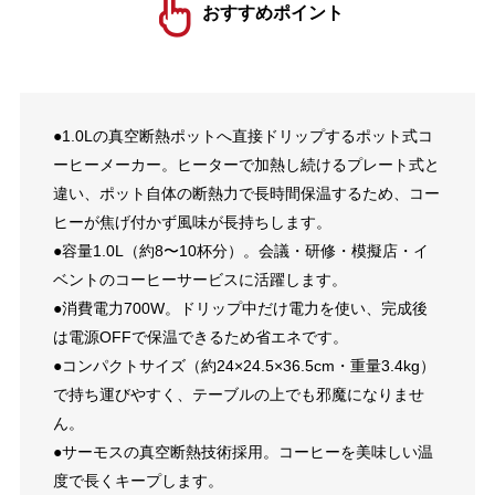
おすすめポイント
●1.0Lの真空断熱ポットへ直接ドリップするポット式コ
ーヒーメーカー。ヒーターで加熱し続けるプレート式と
違い、ポット自体の断熱力で長時間保温するため、コー
ヒーが焦げ付かず風味が長持ちします。
●容量1.0L（約8〜10杯分）。会議・研修・模擬店・イ
ベントのコーヒーサービスに活躍します。
●消費電力700W。ドリップ中だけ電力を使い、完成後
は電源OFFで保温できるため省エネです。
●コンパクトサイズ（約24×24.5×36.5cm・重量3.4kg）
で持ち運びやすく、テーブルの上でも邪魔になりませ
ん。
●サーモスの真空断熱技術採用。コーヒーを美味しい温
度で長くキープします。