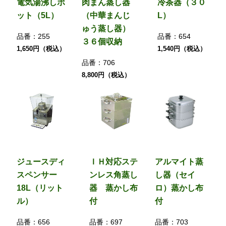
電気湯沸しポ
肉まん蒸し器
冷茶器（３０
ット（5L）
（中華まんじ
L）
ゅう蒸し器）
品番：
255
品番：
654
３６個収納
1,650円（税込）
1,540円（税込）
品番：
706
8,800円（税込）
ジュースディ
ＩＨ対応ステ
アルマイト蒸
スペンサー
ンレス角蒸し
し器（セイ
18L（リット
器 蒸かし布
ロ）蒸かし布
ル）
付
付
品番：
656
品番：
697
品番：
703