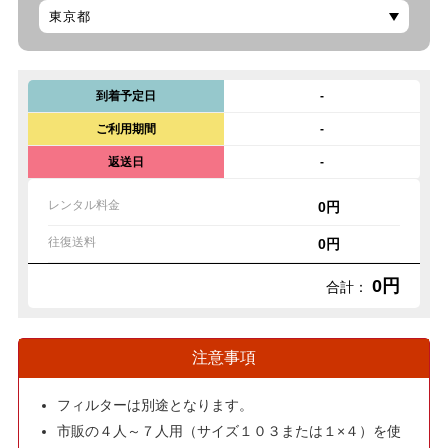
到着予定日
-
ご利用期間
-
返送日
-
レンタル料金
0円
往復送料
0円
0円
合計：
注意事項
フィルターは別途となります。
市販の４人～７人用（サイズ１０３または１×４）を使