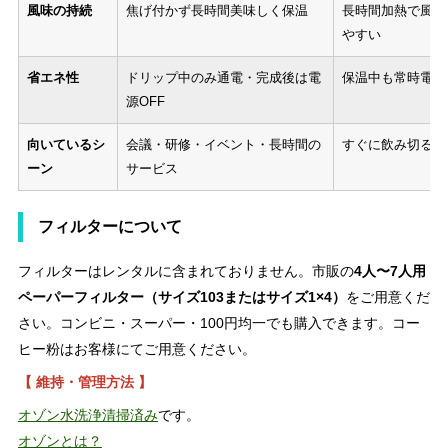
風味の持続
焦げ付かず長時間美味しく保温
長時間加熱で風味
やすい
省エネ性
ドリップ中のみ通電・完成後は電
保温中も常時電力
源OFF
向いているシ
会議・研修・イベント・長時間の
すぐに飲み切る少
ーン
サービス
フィルターについて
フィルターはレンタルに含まれておりません。市販の
4人〜7人用
ペーパーフィルター（サイズ103またはサイズ1×4）
をご用意くだ
さい。コンビニ・スーパー・100円均一でも購入できます。コー
ヒー粉はお客様にてご用意ください。
【 維持・管理方法 】
オゾン水洗浄清掃済み
です。
オゾンとは？