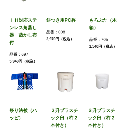
ＩＨ対応ステ
餅つき用PC杵
もろぶた（木
ンレス角蒸し
箱）
品番：
698
器 蒸かし布
2,970円（税込）
品番：
705
付
1,540円（税込）
品番：
697
5,940円（税込）
祭り法被（ハ
２升プラスチ
３升プラスチ
ッピ）
ック臼（杵２
ック臼（杵２
本付き）
本付き）