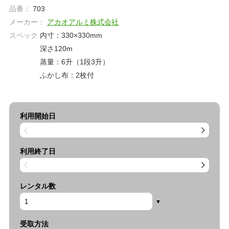
品番：
703
メーカー：
アカオアルミ株式会社
スペック
内寸：330×330mm
深さ120m
蒸量：6升（1段3升）
ふかし布：2枚付
利用開始日
利用終了日
レンタル数
受取方法