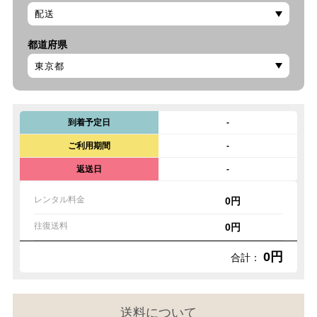
都道府県
到着予定日
-
ご利用期間
-
返送日
-
レンタル料金
0円
往復送料
0円
0円
合計：
送料について