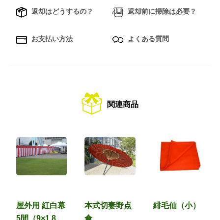
返却はどうするの？
返却前に掃除は必要？
お支払い方法
よくある質問
関連商品
屋外用 紅白幕
本式切妻野点
緋毛仙（小）
5間（9×1.8
傘