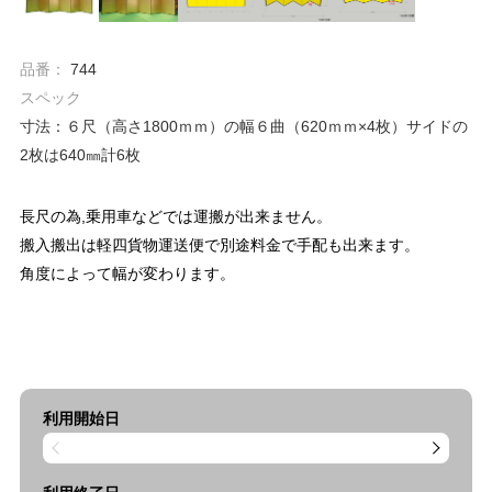
品番：
744
スペック
寸法：６尺（高さ1800ｍｍ）の幅６曲（620ｍｍ×4枚）サイドの
2枚は640㎜計6枚
長尺の為,乗用車などでは運搬が出来ません。
搬入搬出は軽四貨物運送便で別途料金で手配も出来ます。
角度によって幅が変わります。
利用開始日