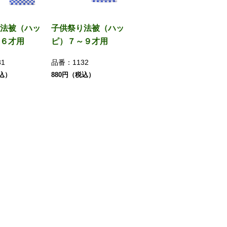
法被（ハッ
子供祭り法被（ハッ
６才用
ピ）７～９才用
31
品番：
1132
税込）
880円（税込）