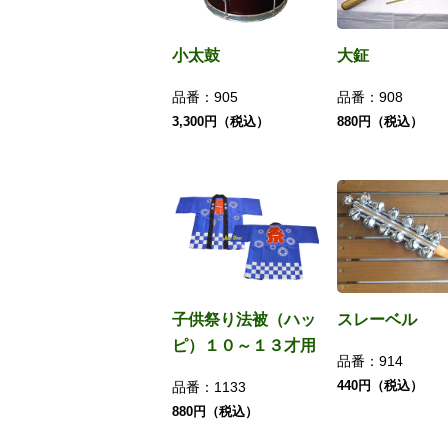
小太鼓
大鉦
品番：
905
品番：
908
3,300円（税込）
880円（税込）
子供祭り法被（ハッ
スレーベル
ピ）１０～１３才用
品番：
914
440円（税込）
品番：
1133
880円（税込）