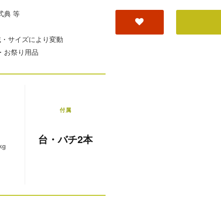
典 等
地域・サイズにより変動
・お祭り用品
付属
台・バチ2本
kg