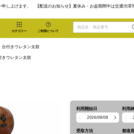
い申し上げます。 【配送のお知らせ】夏休み・お盆期間中は交通渋滞
カテゴリー
ご利用について
台付きウレタン太鼓
付きウレタン太鼓
利用開始日
利用
2026/08/08
受取方法
都道