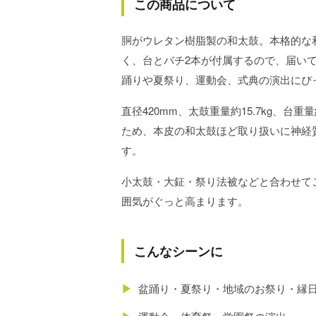
この商品について
胴がウレタン樹脂製の和太鼓。本格的な
く、台とバチ2本が付属するので、届い
踊りや夏祭り、運動会、式典の演出にぴ
直径420mm、太鼓重量約15.7kg、台重
ため、本皮の和太鼓ほど取り扱いに神経
す。
小太鼓・大鉦・祭り法被などと合わせて
囲気がぐっと高まります。
こんなシーンに
▶
盆踊り・夏祭り・地域のお祭り・縁