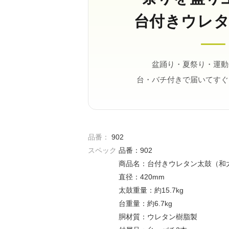
台付きウレ
盆踊り・夏祭り・運動
台・バチ付きで届いてすぐ
品番：
902
スペック
品番：902
商品名：台付きウレタン太鼓（和
直径：420mm
太鼓重量：約15.7kg
台重量：約6.7kg
胴材質：ウレタン樹脂製