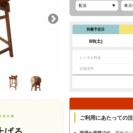
到着予定日
8/8(土)
レンタル料金
往復送料
ご利用にあたっての注
 DRUM
上げる、
雨濡れ厳禁です。
屋外でご