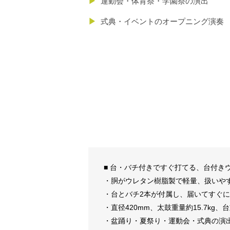
▶
運動会・体育祭・学園祭の演出
▶
式典・イベントのオープニング演奏
■ 台・バチ付きですぐ打てる、台付き
・胴がウレタン樹脂製で軽量、扱いや
・台とバチ2本が付属し、届いてすぐ
・直径420mm、太鼓重量約15.7kg、台
・盆踊り・夏祭り・運動会・式典の演