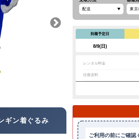
到着予定日
8/9(日)
レンタル料金
往復送料
ンギン着ぐるみ
ご利用の前にご確認