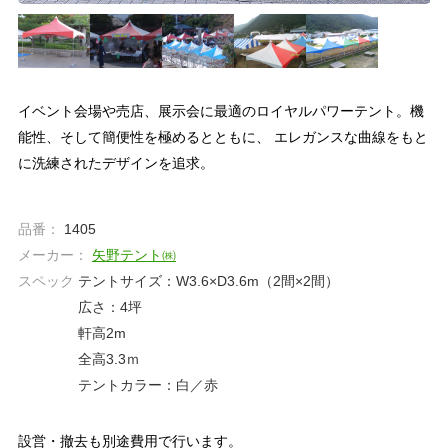
イベント会場や売店、展示会に最適のロイヤルパワーテント。機
能性、そして簡便性を極めるとともに、 エレガンスな曲線をもと
に洗練されたデザインを追求。
品番：
1405
メーカー：
矢野テント㈱
スペック
テントサイズ：W3.6×D3.6m（2間×2間）
広さ：4坪
軒高2m
全高3.3ｍ
テントカラー：白／赤
設営・撤去も別途費用で行います。