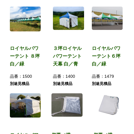
ロイヤルパワ
３坪ロイヤル
ロイヤルパワ
ーテント ８坪
パワーテント
ーテント６坪
白／緑
天幕 白／青
白／緑
品番：
1500
品番：
1400
品番：
1479
別途見積品
別途見積品
別途見積品