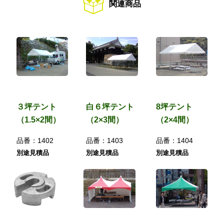
関連商品
３坪テント
白６坪テント
8坪テント
（1.5×2間）
（2×3間）
（2×4間）
品番：
1402
品番：
1403
品番：
1404
別途見積品
別途見積品
別途見積品