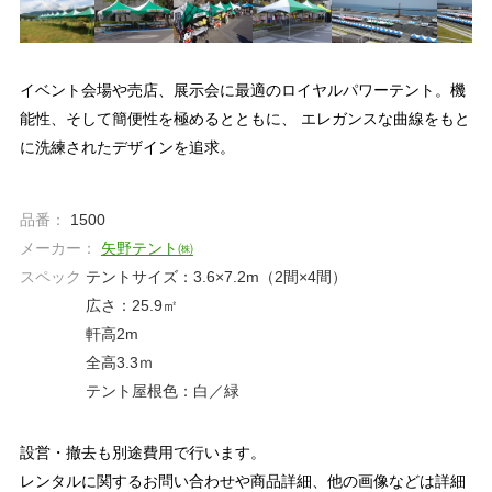
イベント会場や売店、展示会に最適のロイヤルパワーテント。機
能性、そして簡便性を極めるとともに、 エレガンスな曲線をもと
に洗練されたデザインを追求。
品番：
1500
メーカー：
矢野テント㈱
スペック
テントサイズ：3.6×7.2m（2間×4間）
広さ：25.9㎡
軒高2m
全高3.3ｍ
テント屋根色：白／緑
設営・撤去も別途費用で行います。
レンタルに関するお問い合わせや商品詳細、他の画像などは詳細