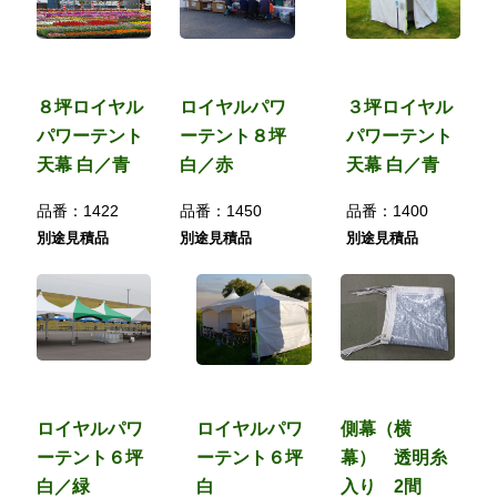
８坪ロイヤル
ロイヤルパワ
３坪ロイヤル
パワーテント
ーテント８坪
パワーテント
天幕 白／青
白／赤
天幕 白／青
品番：
1422
品番：
1450
品番：
1400
別途見積品
別途見積品
別途見積品
ロイヤルパワ
ロイヤルパワ
側幕（横
ーテント６坪
ーテント６坪
幕） 透明糸
白／緑
白
入り 2間