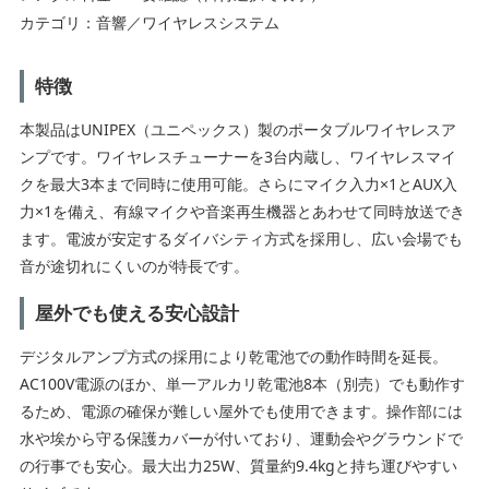
カテゴリ：音響／ワイヤレスシステム
特徴
本製品はUNIPEX（ユニペックス）製のポータブルワイヤレスア
ンプです。ワイヤレスチューナーを3台内蔵し、ワイヤレスマイ
クを最大3本まで同時に使用可能。さらにマイク入力×1とAUX入
力×1を備え、有線マイクや音楽再生機器とあわせて同時放送でき
ます。電波が安定するダイバシティ方式を採用し、広い会場でも
音が途切れにくいのが特長です。
屋外でも使える安心設計
デジタルアンプ方式の採用により乾電池での動作時間を延長。
AC100V電源のほか、単一アルカリ乾電池8本（別売）でも動作す
るため、電源の確保が難しい屋外でも使用できます。操作部には
水や埃から守る保護カバーが付いており、運動会やグラウンドで
の行事でも安心。最大出力25W、質量約9.4kgと持ち運びやすい