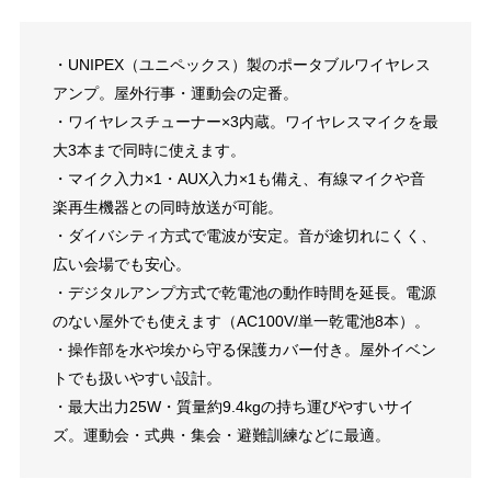
・UNIPEX（ユニペックス）製のポータブルワイヤレス
アンプ。屋外行事・運動会の定番。
・ワイヤレスチューナー×3内蔵。ワイヤレスマイクを最
大3本まで同時に使えます。
・マイク入力×1・AUX入力×1も備え、有線マイクや音
楽再生機器との同時放送が可能。
・ダイバシティ方式で電波が安定。音が途切れにくく、
広い会場でも安心。
・デジタルアンプ方式で乾電池の動作時間を延長。電源
のない屋外でも使えます（AC100V/単一乾電池8本）。
・操作部を水や埃から守る保護カバー付き。屋外イベン
トでも扱いやすい設計。
・最大出力25W・質量約9.4kgの持ち運びやすいサイ
ズ。運動会・式典・集会・避難訓練などに最適。