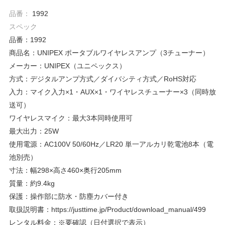
品番：
1992
スペック
品番：1992
商品名：UNIPEX ポータブルワイヤレスアンプ（3チューナー）
メーカー：UNIPEX（ユニペックス）
方式：デジタルアンプ方式／ダイバシティ方式／RoHS対応
入力：マイク入力×1・AUX×1・ワイヤレスチューナー×3（同時放
送可）
ワイヤレスマイク：最大3本同時使用可
最大出力：25W
使用電源：AC100V 50/60Hz／LR20 単一アルカリ乾電池8本（電
池別売）
寸法：幅298×高さ460×奥行205mm
質量：約9.4kg
保護：操作部に防水・防塵カバー付き
取扱説明書：https://justtime.jp/Product/download_manual/499
レンタル料金：※要確認（日付選択で表示）