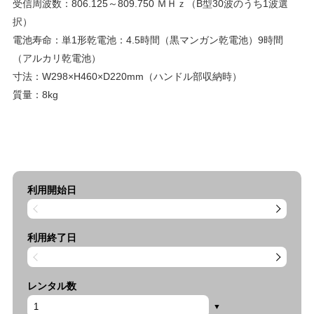
受信周波数：806.125～809.750 ＭＨｚ（B型30波のうち1波選
択）
電池寿命：単1形乾電池：4.5時間（黒マンガン乾電池）9時間
（アルカリ乾電池）
寸法：W298×H460×D220mm（ハンドル部収納時）
質量：8kg
利用開始日
利用終了日
レンタル数