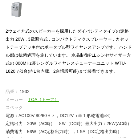
2ウェイ方式のスピーカーを採用したダイバシティタイプの定格
出力 20W , 3電源方式 , コンパクトディクスプレーヤー , カセッ
トテープデッキ付のポータブル型ワイヤレスアンプです。 ハンド
ル部は抗菌処理を施しています。 水晶制御PLLシンセサイザー方
式の 800MHz帯シングルワイヤレスチューナーユニット WTU-
1820 が3台(内1台内蔵、2台増設可能)まで装着できます。
品番：
1932
メーカー：
TOA（トーア）
スペック
電源：AC100V 80/60Ｈｚ，DC12V（単１形乾電池×8）
定格出力：20W（AC時），8Ｗ（DC時）最大出力：25W(AC時）
消費電力：56W（AC定格出力時），1.9A（DC定格出力時）