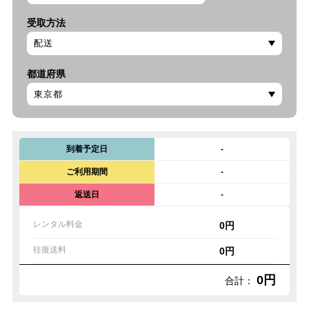
受取方法
都道府県
到着予定日
-
ご利用期間
-
返送日
-
レンタル料金
0円
往復送料
0円
0円
合計：