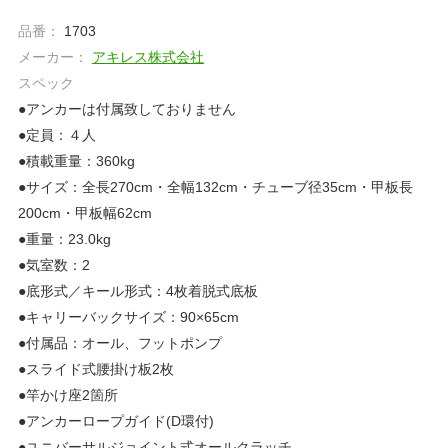
品番：
1703
メーカー：
アキレス株式会社
スペック
●アンカーは付属致しておりません
●定員：４人
●積載重量：360kg
●サイズ：全長270cm・全幅132cm・チューブ径35cm・甲板長
200cm・甲板幅62cm
●重量：23.0kg
●気室数：2
●底形式／キール形式：4枚着脱式底板
●キャリーバックサイズ：90×65cm
●付属品：オール、フットポンプ
●スライド式腰掛け板2枚
●竿かけ座2箇所
●アンカーロープガイド(D環付)
●ユニバーサルジョイント式オールクラッチ