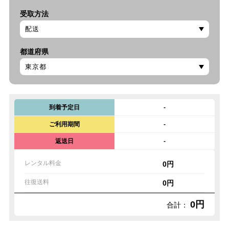
受取方法
都道府県
到着予定日
-
ご利用期間
-
返送日
-
レンタル料金
0円
往復送料
0円
0円
合計：