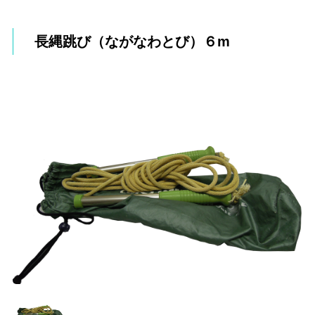
長縄跳び（ながなわとび）６m