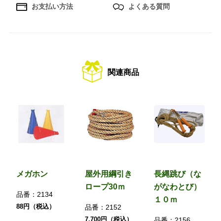
お支払い方法
よくある質問
関連商品
メガホン
屋外用綱引き
長縄跳び（な
ロープ30ｍ
がなわとび）
品番：
2134
１０ｍ
88円（税込）
品番：
2152
7,700円（税込）
品番：
2156