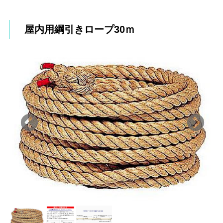
屋内用綱引きロープ30ｍ