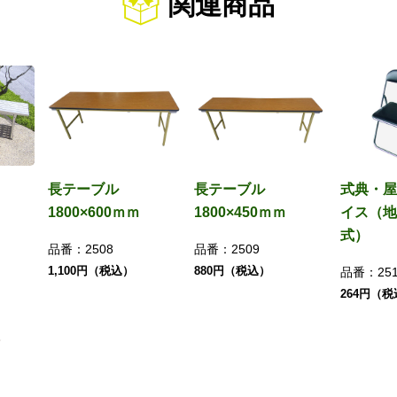
関連商品
長テーブル
長テーブル
式典・屋
1800×600ｍｍ
1800×450ｍｍ
イス（地
式）
品番：
2508
品番：
2509
1,100円（税込）
880円（税込）
品番：
25
264円（