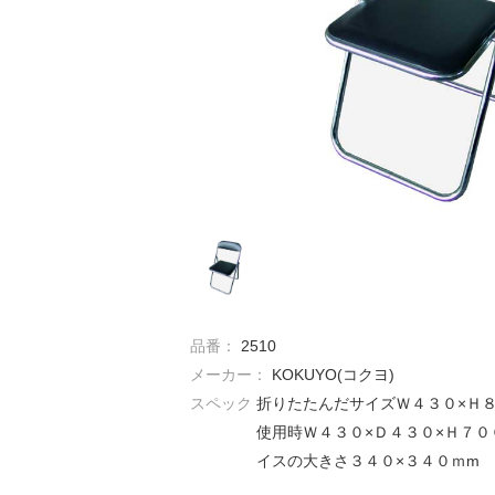
品番：
2510
メーカー：
KOKUYO(コクヨ)
スペック
折りたたんだサイズＷ４３０×Ｈ
使用時Ｗ４３０×Ｄ４３０×Ｈ７０
イスの大きさ３４０×３４０ｍm