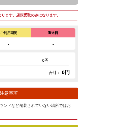
なります。店頭受取のみになります。
ご利用期間
返送日
-
-
0円
0円
合計：
注意事項
ウンドなど舗装されていない場所ではお