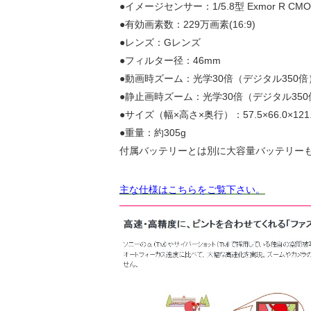
●イメージセンサー：1/5.8型 Exmor R C
●有効画素数：229万画素(16:9)
●レンズ：Gレンズ
●フィルター径：46mm
●動画時ズーム：光学30倍（デジタル350倍
●静止画時ズーム：光学30倍（デジタル350
●サイズ（幅×高さ×奥行）：57.5×66.0×121
●重量：約305g
付属バッテリーとは別に大容量バッテリー
主な仕様はこちらをご覧下さい。