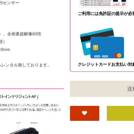
MOSセンサー
ご利用には免許証の提示が必
）、全画素超解像60倍
倍）
.0mm
クレジットカードお支払い対
もレンタル致しております。
送