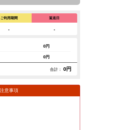
ご利用期間
返送日
-
-
0円
0円
0円
合計：
注意事項