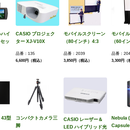
ルハイ
CASIO プロジェク
モバイルスクリーン
モバイル
ラセッ
ター XJ-V10X
（80インチ）4:3
（60イン
品番：
135
品番：
2039
品番：
20
6,600円（税込）
3,850円（税込）
3,300円
 43型
コンパクトカメラ三
Nebula
CASIO レーザー＆
脚
Capsul
LED ハイブリッド光