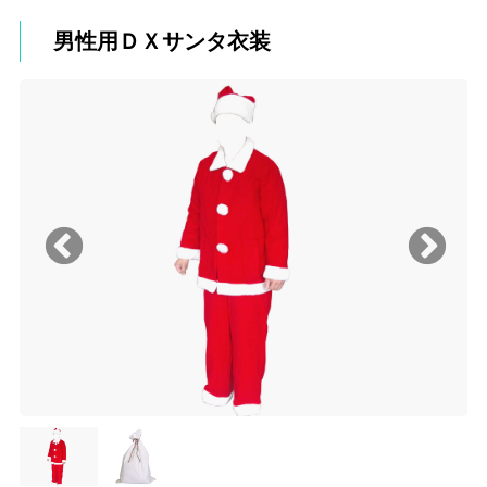
男性用ＤＸサンタ衣装