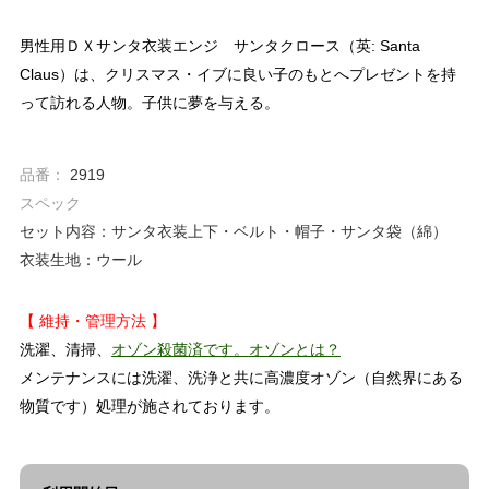
男性用ＤＸサンタ衣装エンジ サンタクロース（英: Santa
Claus）は、クリスマス・イブに良い子のもとへプレゼントを持
って訪れる人物。子供に夢を与える。
品番：
2919
スペック
セット内容：サンタ衣装上下・ベルト・帽子・サンタ袋（綿）
衣装生地：ウール
【 維持・管理方法 】
洗濯、清掃、
オゾン殺菌済です。
オゾンとは？
メンテナンスには洗濯、洗浄と共に高濃度オゾン（自然界にある
物質です）処理が施されております。