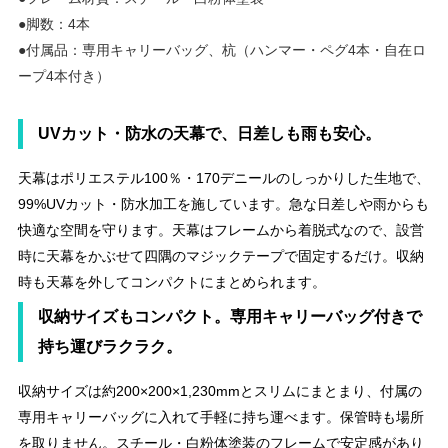
●脚数：4本
●付属品：専用キャリーバッグ、杭（ハンマー・ペグ4本・自在ロ
ープ4本付き）
UVカット・防水の天幕で、日差しも雨も安心。
天幕はポリエステル100％・170デニールのしっかりした生地で、
99%UVカット・防水加工を施しています。急な日差しや雨からも
快適な空間を守ります。天幕はフレームから着脱式なので、設営
時に天幕をかぶせて四隅のマジックテープで固定するだけ。収納
時も天幕を外してコンパクトにまとめられます。
収納サイズもコンパクト。専用キャリーバッグ付きで
持ち運びラクラク。
収納サイズは約200×200×1,230mmとスリムにまとまり、付属の
専用キャリーバッグに入れて手軽に持ち運べます。保管時も場所
を取りません。スチール・白粉体塗装のフレームで安定感があり