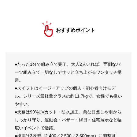
おすすめポイント
●たった1分で組み立て完了。大人2人いれば、面倒なパ
ーツ組み立て一切なしでサッと立ち上がるワンタッチ構
造。
●スイフトはイージーアップの個人・初心者向けモデ
ル。シリーズ最軽量クラスの約11.7kgで、女性でも扱い
やすい。
●天幕は99%UVカット・防水加工。急な日差しや雨から
しっかり守り、運動会・バザー・縁日・住宅展示など幅
広いイベントで活躍。
●棟高は3段階（2,400／2,500／2,600mm）に調整可