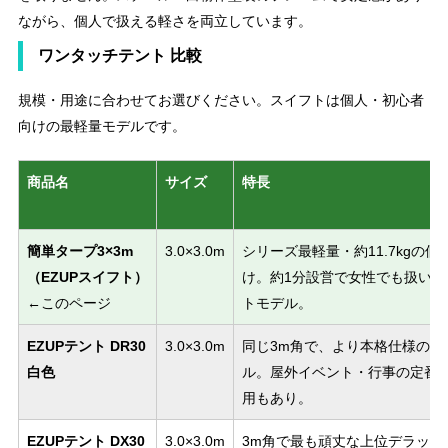
ながら、個人で扱える軽さを両立しています。
ワンタッチテント 比較
規模・用途に合わせてお選びください。スイフトは個人・初心者
向けの最軽量モデルです。
商品名
サイズ
特長
簡単タープ3×3m
3.0×3.0m
シリーズ最軽量・約11.7kgの
（EZUPスイフト）
け。約1分設営で女性でも扱いや
←このページ
トモデル。
EZUPテント DR30
3.0×3.0m
同じ3m角で、より本格仕様のド
白色
ル。屋外イベント・行事の定番
用もあり。
EZUPテント DX30
3.0×3.0m
3m角で最も頑丈な上位デラック