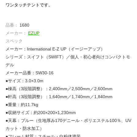
ワンタッチテントです。
品番：
1680
メーカー：
EZUP
スペック
メーカー：International E-Z UP（イージーアップ）
シリーズ：スイフト（SWIFT）／個人・初心者向けコンパクトモ
デル
メーカー品番：SW30-16
●サイズ：3.0×3.0m
●棟高（3段階調整）：2,400mm／2,500mm／2,600mm
●軒高（3段階調整）：1,640mm／1,740mm／1,840mm
●重量：約11.7kg
●収納サイズ：約200×200×1,230mm
●天幕：ブルー（生地厚み170デニール・ポリエステル100％、UV
カット・防水加工）
●フレーム材質：スチール・白粉体塗装