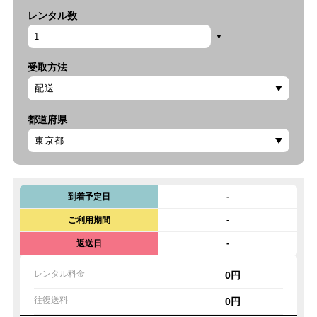
レンタル数
受取方法
都道府県
到着予定日
-
ご利用期間
-
返送日
-
レンタル料金
0円
往復送料
0円