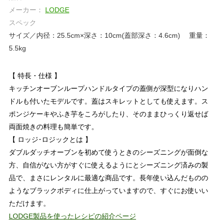
メーカー：
LODGE
スペック
サイズ／内径：25.5cm×深さ：10cm(蓋部深さ：4.6cm) 重量：
5.5kg
【 特長・仕様 】
キッチンオーブンループハンドルタイプの蓋側が深型になりハン
ドルも付いたモデルです。蓋はスキレットとしても使えます。ス
ポンジケーキやふき芋をころがしたり、そのままひっくり返せば
両面焼きの料理も簡単です。
【 ロッジ･ロジックとは 】
ダブルダッチオーブンを初めて使うときのシーズニングが面倒な
方、自信がない方がすぐに使えるようにとシーズニング済みの製
品で、まさにレンタルに最適な商品です。長年使い込んだものの
ようなブラックボディに仕上がっていますので、すぐにお使いい
ただけます。
LODGE製品を使ったレシピの紹介ページ