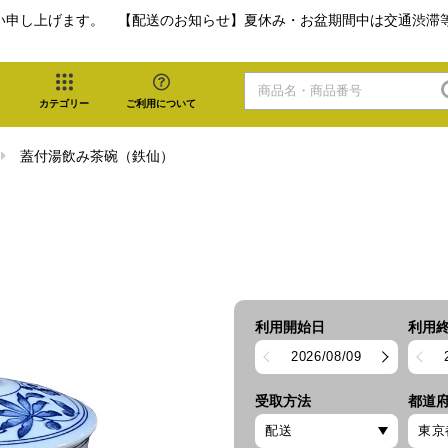
い申し上げます。 【配送のお知らせ】夏休み・お盆期間中は交通渋滞
カテゴリー
ご利用について
蓋付湯飲み茶碗（鉄仙）
利用開始日
利用
2026/08/09
受取方法
都道