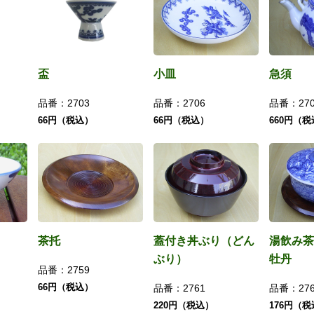
盃
小皿
急須
品番：
2703
品番：
2706
品番：
27
66円（税込）
66円（税込）
660円（
茶托
蓋付き丼ぶり（どん
湯飲み茶
ぶり）
牡丹
品番：
2759
66円（税込）
品番：
2761
品番：
27
220円（税込）
176円（