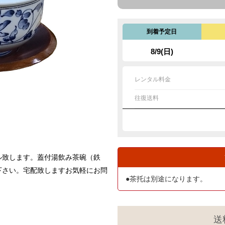
到着予定日
8/9(日)
レンタル料金
往復送料
ル致します。蓋付湯飲み茶碗（鉄
下さい。宅配致しますお気軽にお問
●茶托は別途になります。
送