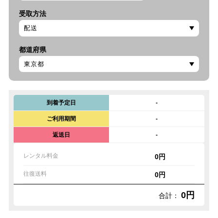
受取方法
都道府県
到着予定日
-
ご利用期間
-
返送日
-
レンタル料金
0円
往復送料
0円
0円
合計：