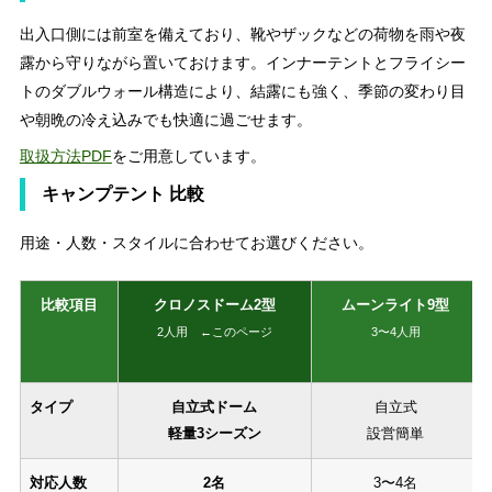
出入口側には前室を備えており、靴やザックなどの荷物を雨や夜
露から守りながら置いておけます。インナーテントとフライシー
トのダブルウォール構造により、結露にも強く、季節の変わり目
や朝晩の冷え込みでも快適に過ごせます。
取扱方法PDF
をご用意しています。
キャンプテント 比較
用途・人数・スタイルに合わせてお選びください。
比較項目
クロノスドーム2型
ムーンライト9型
2人用 ←このページ
3〜4人用
タイプ
自立式ドーム
自立式
軽量3シーズン
設営簡単
対応人数
2名
3〜4名