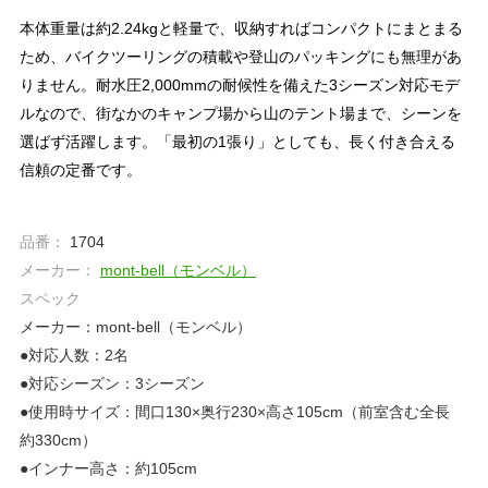
本体重量は約2.24kgと軽量で、収納すればコンパクトにまとまる
ため、バイクツーリングの積載や登山のパッキングにも無理があ
りません。耐水圧2,000mmの耐候性を備えた3シーズン対応モデ
ルなので、街なかのキャンプ場から山のテント場まで、シーンを
選ばず活躍します。「最初の1張り」としても、長く付き合える
信頼の定番です。
品番：
1704
メーカー：
mont‐bell（モンベル）
スペック
メーカー：mont-bell（モンベル）
●対応人数：2名
●対応シーズン：3シーズン
●使用時サイズ：間口130×奥行230×高さ105cm（前室含む全長
約330cm）
●インナー高さ：約105cm