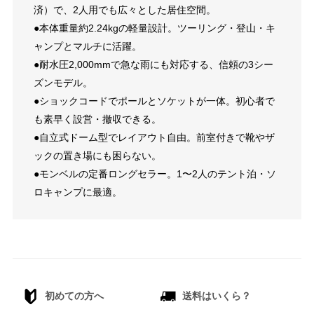
済）で、2人用でも広々とした居住空間。
●本体重量約2.24kgの軽量設計。ツーリング・登山・キ
ャンプとマルチに活躍。
●耐水圧2,000mmで急な雨にも対応する、信頼の3シー
ズンモデル。
●ショックコードでポールとソケットが一体。初心者で
も素早く設営・撤収できる。
●自立式ドーム型でレイアウト自由。前室付きで靴やザ
ックの置き場にも困らない。
●モンベルの定番ロングセラー。1〜2人のテント泊・ソ
ロキャンプに最適。
初めての方へ
送料はいくら？