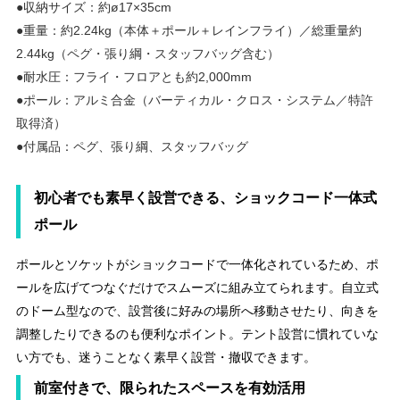
●収納サイズ：約ø17×35cm
●重量：約2.24kg（本体＋ポール＋レインフライ）／総重量約
2.44kg（ペグ・張り綱・スタッフバッグ含む）
●耐水圧：フライ・フロアとも約2,000mm
●ポール：アルミ合金（バーティカル・クロス・システム／特許
取得済）
●付属品：ペグ、張り綱、スタッフバッグ
初心者でも素早く設営できる、ショックコード一体式
ポール
ポールとソケットがショックコードで一体化されているため、ポ
ールを広げてつなぐだけでスムーズに組み立てられます。自立式
のドーム型なので、設営後に好みの場所へ移動させたり、向きを
調整したりできるのも便利なポイント。テント設営に慣れていな
い方でも、迷うことなく素早く設営・撤収できます。
前室付きで、限られたスペースを有効活用