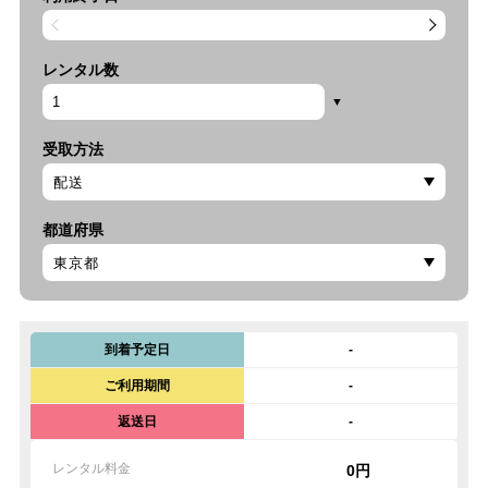
レンタル数
受取方法
都道府県
到着予定日
-
ご利用期間
-
返送日
-
レンタル料金
0円