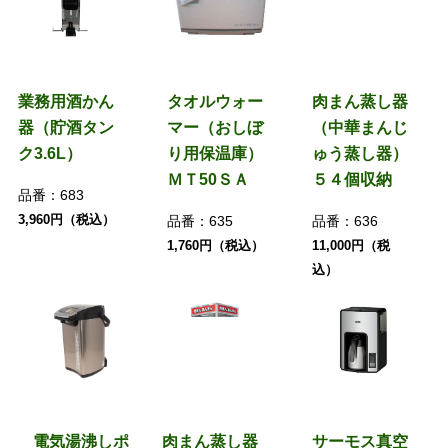
業務用酒かん
タオルウォー
肉まん蒸し器
器（貯酒タン
マー（おしぼ
（中華まんじ
ク3.6L）
り用保温庫）
ゅう蒸し器）
ＭＴ50ＳＡ
５４個収納
品番：
683
3,960円（税込）
品番：
635
品番：
636
1,760円（税込）
11,000円（税
込）
電気湯沸しポ
肉まん蒸し器
サーモス真空