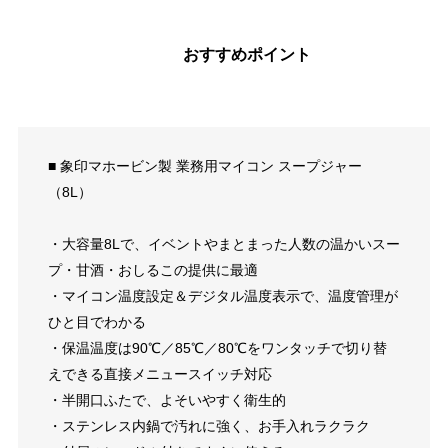
おすすめポイント
■ 象印マホービン製 業務用マイコン スープジャー
（8L）
・大容量8Lで、イベントやまとまった人数の温かいスー
プ・甘酒・おしるこの提供に最適
・マイコン温度設定＆デジタル温度表示で、温度管理が
ひと目でわかる
・保温温度は90℃／85℃／80℃をワンタッチで切り替
えできる直接メニュースイッチ対応
・半開口ふたで、よそいやすく衛生的
・ステンレス内鍋で汚れに強く、お手入れラクラク