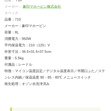
品番：
710
メーカー：
象印マホービン株式会社
スペック
品番：710
メーカー：象印マホービン
容量：8L
消費電力：950W
平均保温電力：210（125）V
外形寸法：36.5×31.5×37.5cm
重量：5.5kg
付属品：レードル
特徴：マイコン温度設定／デジタル温度表示／半開口ふた／ステ
ンレス内鍋／保温温度 90・85・80℃ メニュースイッチ
衛生処理：オゾン水洗浄済み